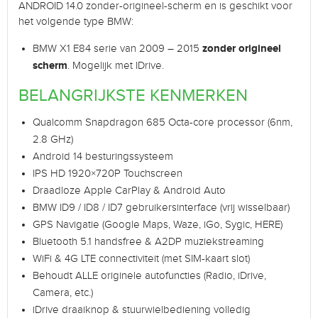
ANDROID 14.0 zonder-origineel-scherm en is geschikt voor
het volgende type BMW:
zonder origineel
BMW X1 E84 serie van 2009 – 2015
scherm
. Mogelijk met IDrive.
BELANGRIJKSTE KENMERKEN
Qualcomm Snapdragon 685 Octa-core processor (6nm,
2.8 GHz)
Android 14 besturingssysteem
IPS HD 1920×720P Touchscreen
Draadloze Apple CarPlay & Android Auto
BMW ID9 / ID8 / ID7 gebruikersinterface (vrij wisselbaar)
GPS Navigatie (Google Maps, Waze, iGo, Sygic, HERE)
Bluetooth 5.1 handsfree & A2DP muziekstreaming
WiFi & 4G LTE connectiviteit (met SIM-kaart slot)
Behoudt ALLE originele autofuncties (Radio, iDrive,
Camera, etc.)
iDrive draaiknop & stuurwielbediening volledig