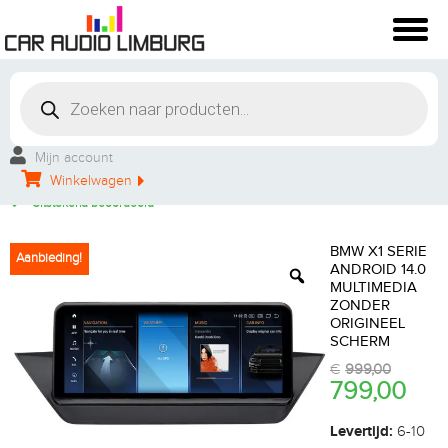
Winkelbezoek mogelijk
Vakkundige montage
Mijn account
Persoonlijke service
Winkelwagen
Groot aanbod
Uitstekend beoordeeld
BMW X1 SERIE
Aanbieding!
ANDROID 14.0
MULTIMEDIA
ZONDER
ORIGINEEL
SCHERM
€
999,00
799,00
Levertijd:
6-10