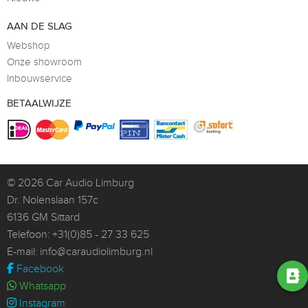
AAN DE SLAG
Webshop
Onze showroom
Inbouwservice
BETAALWIJZE
© 2026
Car Audio Limburg
Dr. Nolenslaan 157c
6136 GM Sittard
Telefoon:
+31(0)85 - 27 33 625
E-mail:
info@caraudiolimburg.nl
Facebook
Whatsapp
Instagram