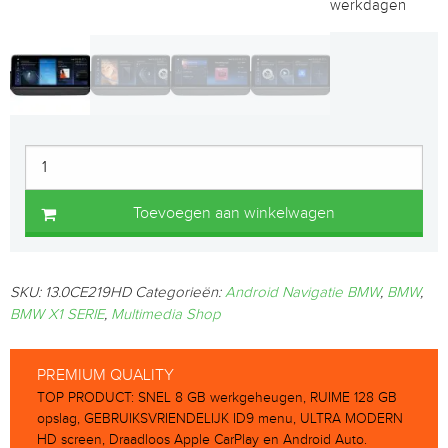
werkdagen
Toevoegen aan winkelwagen
SKU:
13.0CE219HD
Categorieën:
Android Navigatie BMW
,
BMW
,
BMW X1 SERIE
,
Multimedia Shop
PREMIUM QUALITY
TOP PRODUCT: SNEL 8 GB werkgeheugen, RUIME 128 GB
opslag, GEBRUIKSVRIENDELIJK ID9 menu, ULTRA MODERN
HD screen, Draadloos Apple CarPlay en Android Auto.