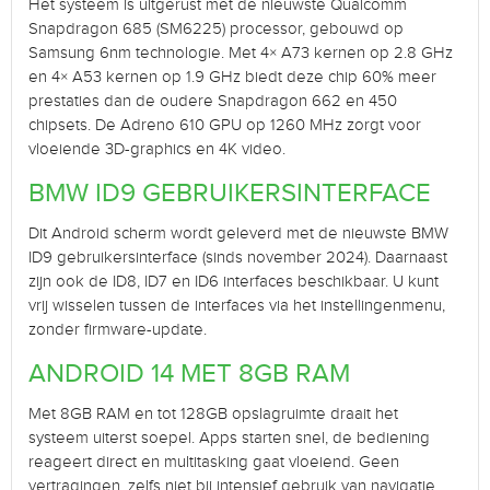
Het systeem is uitgerust met de nieuwste Qualcomm
Snapdragon 685 (SM6225) processor, gebouwd op
Samsung 6nm technologie. Met 4× A73 kernen op 2.8 GHz
en 4× A53 kernen op 1.9 GHz biedt deze chip 60% meer
prestaties dan de oudere Snapdragon 662 en 450
chipsets. De Adreno 610 GPU op 1260 MHz zorgt voor
vloeiende 3D-graphics en 4K video.
BMW ID9 GEBRUIKERSINTERFACE
Dit Android scherm wordt geleverd met de nieuwste BMW
ID9 gebruikersinterface (sinds november 2024). Daarnaast
zijn ook de ID8, ID7 en ID6 interfaces beschikbaar. U kunt
vrij wisselen tussen de interfaces via het instellingenmenu,
zonder firmware-update.
ANDROID 14 MET 8GB RAM
Met 8GB RAM en tot 128GB opslagruimte draait het
systeem uiterst soepel. Apps starten snel, de bediening
reageert direct en multitasking gaat vloeiend. Geen
vertragingen, zelfs niet bij intensief gebruik van navigatie,