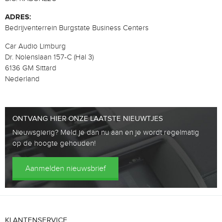
ADRES:
Bedrijventerrein Burgstate Business Centers
Car Audio Limburg
Dr. Nolenslaan 157-C (Hal 3)
6136 GM Sittard
Nederland
ONTVANG HIER ONZE LAATSTE NIEUWTJES
Nieuwsgierig? Meld je dan nu aan en je wordt regelmatig
op de hoogte gehouden!
Aanmelden nieuwsbrief
KLANTENSERVICE