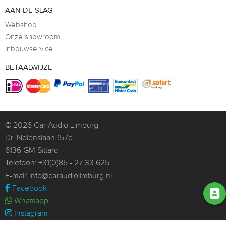
AAN DE SLAG
Webshop
Onze showroom
Inbouwservice
BETAALWIJZE
© 2026
Car Audio Limburg
Dr. Nolenslaan 157c
6136 GM Sittard
Telefoon:
+31(0)85 - 27 33 625
E-mail:
info@caraudiolimburg.nl
Facebook
Whatsapp
Instagram