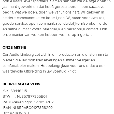
ook elkaars levenspartners. Samen hebben we de afgelopen 15
jaar hard gewerkt en dat heeft geresulteerd in een succesvol
bedrijf. Wat we doen, doen we vanuit ons hart. Wij geloven in
heldere communicatie en korte lijnen. Wij staan ​​voor kwaliteit,
goede service, open communicatie, duidelijke afspraken, orde
en netheid, maar vooral vriendelijk en persoonlijk contact. Ook
onze manier van werken hebben we hierop ingericht.
ONZE MISSIE
Car Audio Limburg zet zich in om producten en diensten aan te
bieden die uw mobiliteit ervaringen slimmer, veiliger en
comfortabeler maken. Het belangrijkste voor ons is dat u een
waardevolle uitbreiding in uw voertuig krijgt.
BEDRIJFSGEGEVENS
KvK: 69446415
BTW-nr.: NL857877355B01
RABO-rekeningnr.: 127858202
IBAN: NL85RABO0127858202
BIC: RABONL2U