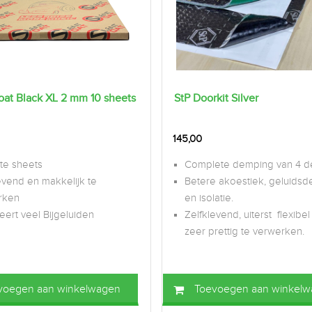
oat Black XL 2 mm 10 sheets
StP Doorkit Silver
145,00
te sheets
Complete demping van 4 d
evend en makkelijk te
Betere akoestiek, geluids
rken
en isolatie.
ert veel Bijgeluiden
Zelfklevend, uiterst flexibe
zeer prettig te verwerken.
voegen aan winkelwagen
Toevoegen aan winkel