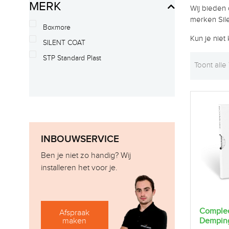
MERK
Wij bieden 
merken Sil
Boxmore
Kun je nie
SILENT COAT
STP Standard Plast
Toont alle
INBOUWSERVICE
Ben je niet zo handig? Wij
installeren het voor je.
Comple
Afspraak
Dempin
maken