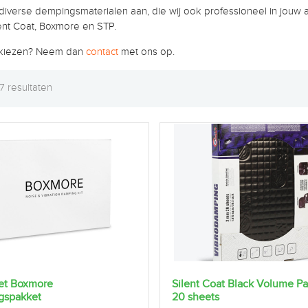
diverse dempingsmaterialen aan, die wij ook professioneel in jou
ent Coat, Boxmore en STP.
t kiezen? Neem dan
contact
met ons op.
 7 resultaten
et Boxmore
Silent Coat Black Volume 
gspakket
20 sheets