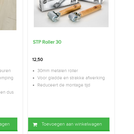
STP Roller 30
12,50
euren
30mm metalen roller
demping
Voor gladde en strakke afwerking
Reduceert de montage tijd
l en dus
wagen
Toevoegen aan winkelwagen