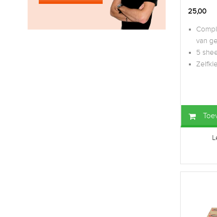
25,00
Compl
van ge
5 shee
Zelfkl
Toe
L