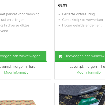
68,99
eet pakket voor demping
Perfecte ontdreuning
luid en trillingen
Gemakkelijk te verwerken
ts in diverse diktes
Hoger geluidsrendement
evend
voegen aan winkelwagen
Toevoegen aan winkel
evertijd: morgen in huis
Levertijd: morgen in hu
Meer informatie
Meer informatie