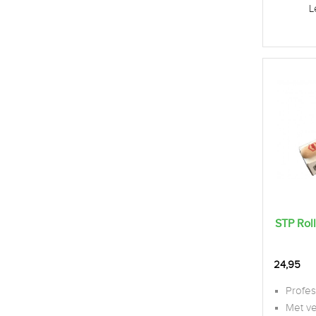
L
STP Roll
24,95
Profes
Met ve