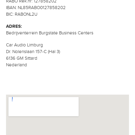
RABO Rek.nr: 127858202
IBAN: NL85RABO0127858202
BIC: RABONL2U
ADRES:
Bedrijventerrein Burgstate Business Centers
Car Audio Limburg
Dr. Nolenslaan 157-C (Hal 3)
6136 GM Sittard
Nederland