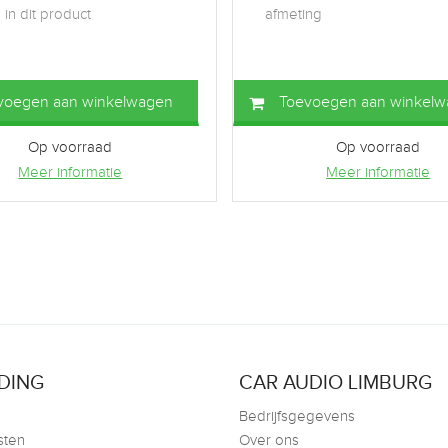
in dit product
afmeting
voegen aan winkelwagen
Toevoegen aan winkel
Op voorraad
Op voorraad
Meer informatie
Meer informatie
DING
CAR AUDIO LIMBURG
Bedrijfsgegevens
sten
Over ons