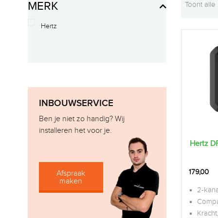
MERK
Toont alle
Hertz
INBOUWSERVICE
Ben je niet zo handig? Wij
installeren het voor je.
Hertz DP
179,00
Afspraak
maken
2-kana
Compa
Kracht