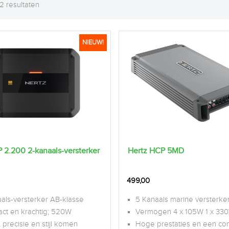
 2 resultaten
NIEUW!
 2.200 2-kanaals-versterker
Hertz HCP 5MD
499,00
als-versterker AB-klasse
5 Kanaals marine versterke
ct en krachtig; 520W
Vermogen 4 x 105W 1 x 33
, precisie en stijl komen
Hoge prestaties en een co