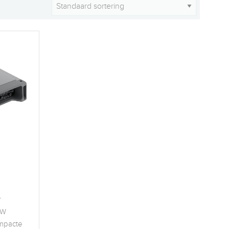
r
0W
mpacte