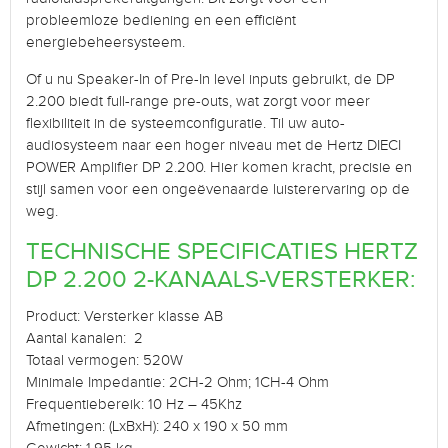
probleemloze bediening en een efficiënt
energiebeheersysteem.
Of u nu Speaker-In of Pre-In level inputs gebruikt, de DP
2.200 biedt full-range pre-outs, wat zorgt voor meer
flexibiliteit in de systeemconfiguratie. Til uw auto-
audiosysteem naar een hoger niveau met de Hertz DIECI
POWER Amplifier DP 2.200. Hier komen kracht, precisie en
stijl samen voor een ongeëvenaarde luisterervaring op de
weg.
TECHNISCHE SPECIFICATIES HERTZ
DP 2.200 2-KANAALS-VERSTERKER:
Product: Versterker klasse AB
Aantal kanalen: 2
Totaal vermogen: 520W
Minimale Impedantie: 2CH-2 Ohm; 1CH-4 Ohm
Frequentiebereik: 10 Hz – 45Khz
Afmetingen: (LxBxH): 240 x 190 x 50 mm