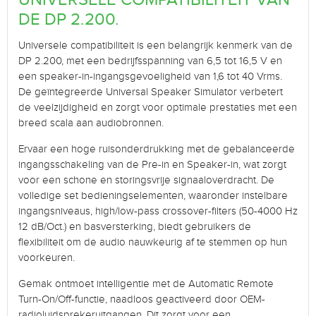
UNIVERSELE COMPATIBILITEIT VAN
DE DP 2.200.
Universele compatibiliteit is een belangrijk kenmerk van de
DP 2.200, met een bedrijfsspanning van 6,5 tot 16,5 V en
een speaker-in-ingangsgevoeligheid van 1,6 tot 40 Vrms.
De geïntegreerde Universal Speaker Simulator verbetert
de veelzijdigheid en zorgt voor optimale prestaties met een
breed scala aan audiobronnen.
Ervaar een hoge ruisonderdrukking met de gebalanceerde
ingangsschakeling van de Pre-in en Speaker-in, wat zorgt
voor een schone en storingsvrije signaaloverdracht. De
volledige set bedieningselementen, waaronder instelbare
ingangsniveaus, high/low-pass crossover-filters (50-4000 Hz
12 dB/Oct.) en basversterking, biedt gebruikers de
flexibiliteit om de audio nauwkeurig af te stemmen op hun
voorkeuren.
Gemak ontmoet intelligentie met de Automatic Remote
Turn-On/Off-functie, naadloos geactiveerd door OEM-
radioluidsprekeruitgangen. Dit zorgt voor een