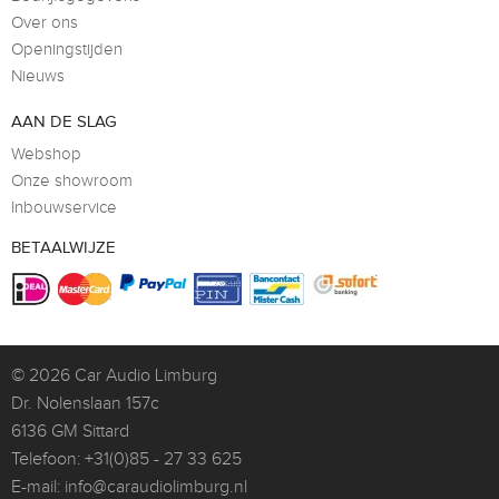
Over ons
Openingstijden
Nieuws
AAN DE SLAG
Webshop
Onze showroom
Inbouwservice
BETAALWIJZE
© 2026
Car Audio Limburg
Dr. Nolenslaan 157c
6136 GM Sittard
Telefoon:
+31(0)85 - 27 33 625
E-mail:
info@caraudiolimburg.nl