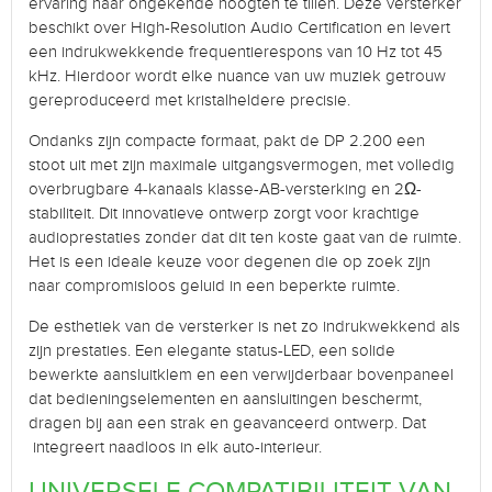
ervaring naar ongekende hoogten te tillen. Deze versterker
beschikt over High-Resolution Audio Certification en levert
een indrukwekkende frequentierespons van 10 Hz tot 45
kHz. Hierdoor wordt elke nuance van uw muziek getrouw
gereproduceerd met kristalheldere precisie.
Ondanks zijn compacte formaat, pakt de DP 2.200 een
stoot uit met zijn maximale uitgangsvermogen, met volledig
overbrugbare 4-kanaals klasse-AB-versterking en 2Ω-
stabiliteit. Dit innovatieve ontwerp zorgt voor krachtige
audioprestaties zonder dat dit ten koste gaat van de ruimte.
Het is een ideale keuze voor degenen die op zoek zijn
naar compromisloos geluid in een beperkte ruimte.
De esthetiek van de versterker is net zo indrukwekkend als
zijn prestaties. Een elegante status-LED, een solide
bewerkte aansluitklem en een verwijderbaar bovenpaneel
dat bedieningselementen en aansluitingen beschermt,
dragen bij aan een strak en geavanceerd ontwerp. Dat
integreert naadloos in elk auto-interieur.