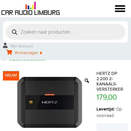
Winkelbezoek mogelijk
Vakkundige montage
Mijn account
Persoonlijke service
Winkelwagen
Groot aanbod
Uitstekend beoordeeld
HERTZ DP
NIEUW!
2.200 2-
KANAALS-
VERSTERKER
179,00
Levertijd:
Op
voorraad