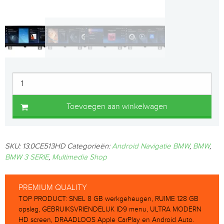
Toevoegen aan winkelwagen
SKU:
13.0CE513HD
Categorieën:
Android Navigatie BMW
,
BMW
,
BMW 3 SERIE
,
Multimedia Shop
PREMIUM QUALITY
TOP PRODUCT: SNEL 8 GB werkgeheugen, RUIME 128 GB
opslag, GEBRUIKSVRIENDELIJK ID9 menu, ULTRA MODERN
HD screen, DRAADLOOS Apple CarPlay en Android Auto.