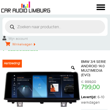
Winkelbezoek mogelijk
Vakkundige montage
Mijn account
Persoonlijke service
Winkelwagen
Groot aanbod
Uitstekend beoordeeld
BMW 3/4 SERIE
Aanbieding!
ANDROID 14.0
MULTIMEDIA
(EVO)
€
999,00
799,00
Levertijd:
6-10
werkdagen