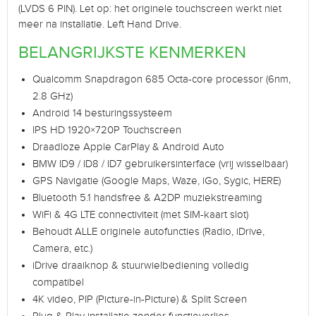
(LVDS 6 PIN). Let op: het originele touchscreen werkt niet
meer na installatie. Left Hand Drive.
BELANGRIJKSTE KENMERKEN
Qualcomm Snapdragon 685 Octa-core processor (6nm,
2.8 GHz)
Android 14 besturingssysteem
IPS HD 1920×720P Touchscreen
Draadloze Apple CarPlay & Android Auto
BMW ID9 / ID8 / ID7 gebruikersinterface (vrij wisselbaar)
GPS Navigatie (Google Maps, Waze, iGo, Sygic, HERE)
Bluetooth 5.1 handsfree & A2DP muziekstreaming
WiFi & 4G LTE connectiviteit (met SIM-kaart slot)
Behoudt ALLE originele autofuncties (Radio, iDrive,
Camera, etc.)
iDrive draaiknop & stuurwielbediening volledig
compatibel
4K video, PIP (Picture-in-Picture) & Split Screen