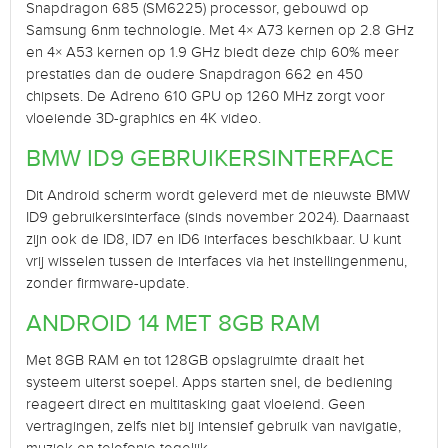
Snapdragon 685 (SM6225) processor, gebouwd op
Samsung 6nm technologie. Met 4× A73 kernen op 2.8 GHz
en 4× A53 kernen op 1.9 GHz biedt deze chip 60% meer
prestaties dan de oudere Snapdragon 662 en 450
chipsets. De Adreno 610 GPU op 1260 MHz zorgt voor
vloeiende 3D-graphics en 4K video.
BMW ID9 GEBRUIKERSINTERFACE
Dit Android scherm wordt geleverd met de nieuwste BMW
ID9 gebruikersinterface (sinds november 2024). Daarnaast
zijn ook de ID8, ID7 en ID6 interfaces beschikbaar. U kunt
vrij wisselen tussen de interfaces via het instellingenmenu,
zonder firmware-update.
ANDROID 14 MET 8GB RAM
Met 8GB RAM en tot 128GB opslagruimte draait het
systeem uiterst soepel. Apps starten snel, de bediening
reageert direct en multitasking gaat vloeiend. Geen
vertragingen, zelfs niet bij intensief gebruik van navigatie,