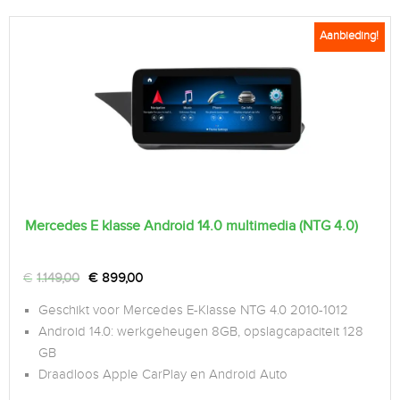
Aanbieding!
Mercedes E klasse Android 14.0 multimedia (NTG 4.0)
€
1.149,00
€
899,00
Geschikt voor Mercedes E-Klasse NTG 4.0 2010-1012
Android 14.0: werkgeheugen 8GB, opslagcapaciteit 128
GB
Draadloos Apple CarPlay en Android Auto