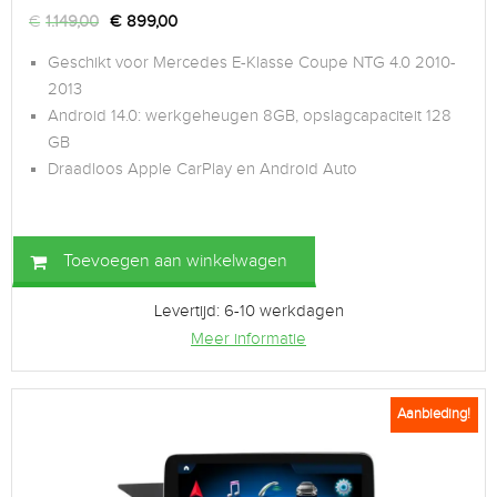
€
1.149,00
€
899,00
Geschikt voor Mercedes E-Klasse Coupe NTG 4.0 2010-
2013
Android 14.0: werkgeheugen 8GB, opslagcapaciteit 128
GB
Draadloos Apple CarPlay en Android Auto
Toevoegen aan winkelwagen
Levertijd: 6-10 werkdagen
Meer informatie
Aanbieding!