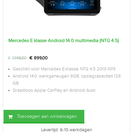
Mercedes E klasse Android 14.0 multimedia (NTG 4.5)
€
1.149,00
€
899,00
Geschikt voor Mercedes E-Klasse NTG 4.5 2013-1015
Android 14.0: werkgeheugen 8GB, opslagcapaciteit 128
GB
Draadloos Apple CarPlay en Android Auto
Toevoegen aan winkelwagen
Levertijd: 6-10 werkdagen