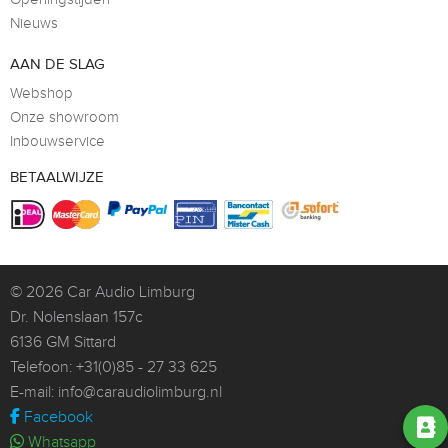
Nieuws
AAN DE SLAG
Webshop
Onze showroom
Inbouwservice
BETAALWIJZE
© 2026
Car Audio Limburg
Dr. Nolenslaan 157c
6136 GM Sittard
Telefoon:
+31(0)85 - 27 33 625
E-mail:
info@caraudiolimburg.nl
Facebook
Whatsapp