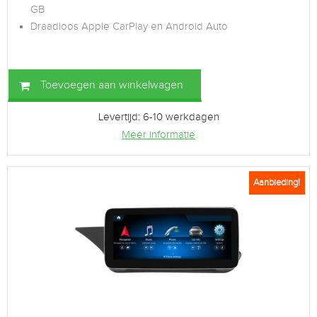
GB
Draadloos Apple CarPlay en Android Auto
Toevoegen aan winkelwagen
Levertijd: 6-10 werkdagen
Meer informatie
Aanbieding!