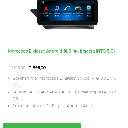
Mercedes E klasse Android 14.0 multimedia (NTG 5.0)
€
1.149,00
€
899,00
Geschikt voor Mercedes E-Klasse Coupe NTG 5.0 2015-
1016
Android 14.0: werkgeheugen 8GB, opslagcapaciteit 128
GB
Draadloos Apple CarPlay en Android Auto