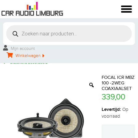
Winkelbezoek mogelijk
Vakkundige montage
Mijn account
Persoonlijke service
Winkelwagen
Groot aanbod
Uitstekend beoordeeld
FOCAL ICR MBZ
100 -2WEG
COAXIAALSET
339,00
Levertijd:
Op
voorraad