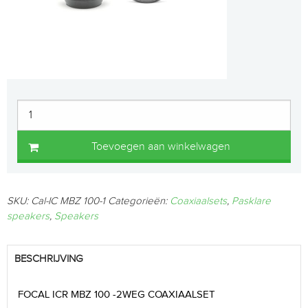
Toevoegen aan winkelwagen
SKU:
Cal-IC MBZ 100-1
Categorieën:
Coaxiaalsets
,
Pasklare
speakers
,
Speakers
BESCHRIJVING
FOCAL ICR MBZ 100 -2WEG COAXIAALSET