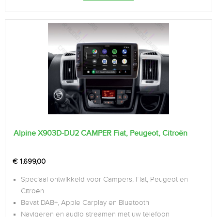
Alpine X903D-DU2 CAMPER Fiat, Peugeot, Citroën
€
1.699,00
Speciaal ontwikkeld voor Campers, Fiat, Peugeot en
Citroën
Bevat DAB+, Apple Carplay en Bluetooth
Navigeren en audio streamen met uw telefoon