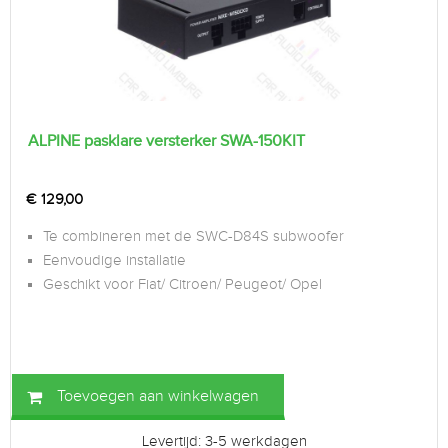
ALPINE pasklare versterker SWA-150KIT
€
129,00
Te combineren met de SWC-D84S subwoofer
Eenvoudige installatie
Geschikt voor Fiat/ Citroen/ Peugeot/ Opel
Toevoegen aan winkelwagen
Levertijd: 3-5 werkdagen