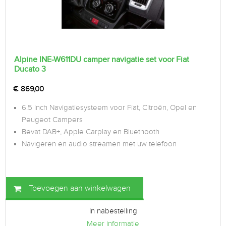
Alpine INE-W611DU camper navigatie set voor Fiat
Ducato 3
€
869,00
6.5 inch Navigatiesysteem voor Fiat, Citroën, Opel en
Peugeot Campers
Bevat DAB+, Apple Carplay en Bluethooth
Navigeren en audio streamen met uw telefoon
Toevoegen aan winkelwagen
In nabestelling
Meer informatie