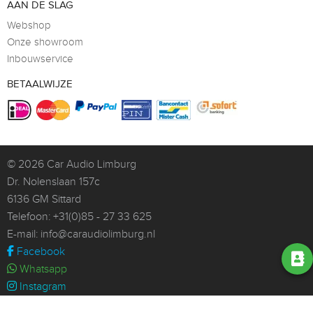
AAN DE SLAG
Webshop
Onze showroom
Inbouwservice
BETAALWIJZE
© 2026
Car Audio Limburg
Dr. Nolenslaan 157c
6136 GM Sittard
Telefoon:
+31(0)85 - 27 33 625
E-mail:
info@caraudiolimburg.nl
Facebook
Whatsapp
Instagram