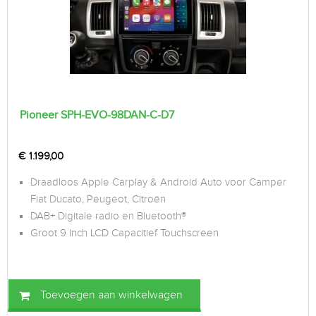
Pioneer SPH-EVO-98DAN-C-D7
€
1.199,00
Draadloos Apple Carplay & Android Auto voor Camper
Fiat Ducato, Peugeot, Citroën
DAB+ Digitale radio en Bluetooth®
Groot 9 Inch LCD Capacitief Touchscreen
Toevoegen aan winkelwagen