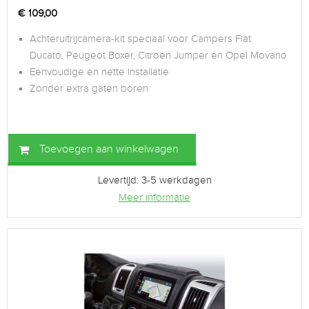
€
109,00
Achteruitrijcamera-kit speciaal voor Campers Fiat
Ducato, Peugeot Boxer, Citroën Jumper en Opel Movano
Eenvoudige en nette installatie
Zonder extra gaten boren
Toevoegen aan winkelwagen
Levertijd: 3-5 werkdagen
Meer informatie