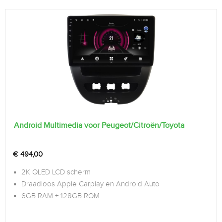
Android Multimedia voor Peugeot/Citroën/Toyota
€
494,00
2K QLED LCD scherm
Draadloos Apple Carplay en Android Auto
6GB RAM + 128GB ROM