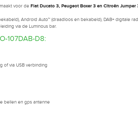
Fiat Ducato 3, Peugeot Boxer 3 en Citroën Jumper
emaakt voor de
bekabeld), Android Auto™ (draadloos en bekabeld), DAB+ digitale ra
eleiding via de Luminous bar.
O-107DAB-D8:
g of via USB verbinding
ee bellen en gps antenne