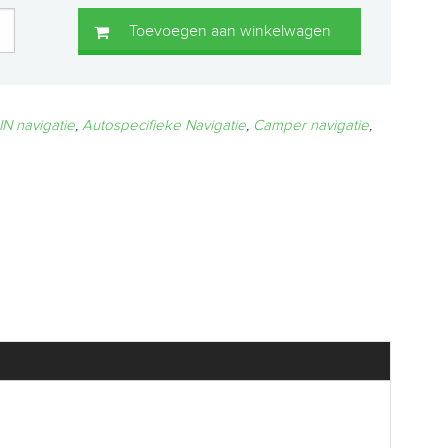
Toevoegen aan winkelwagen
IN navigatie
,
Autospecifieke Navigatie
,
Camper navigatie
,