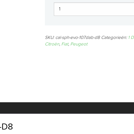
SKU:
cal-sph-evo-107dab-d8
Categorieën:
1 D
Citroën
,
Fiat
,
Peugeot
-D8