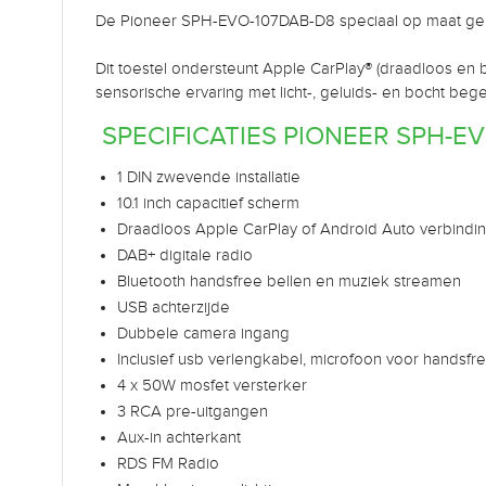
De Pioneer SPH-EVO-107DAB-D8 speciaal op maat g
Dit toestel ondersteunt Apple CarPlay® (draadloos en 
sensorische ervaring met licht-, geluids- en bocht beg
SPECIFICATIES PIONEER SPH-EV
1 DIN zwevende installatie
10.1 inch capacitief scherm
Draadloos Apple CarPlay of Android Auto verbindin
DAB+ digitale radio
Bluetooth handsfree bellen en muziek streamen
USB achterzijde
Dubbele camera ingang
Inclusief usb verlengkabel, microfoon voor handsfr
4 x 50W mosfet versterker
3 RCA pre-uitgangen
Aux-in achterkant
RDS FM Radio