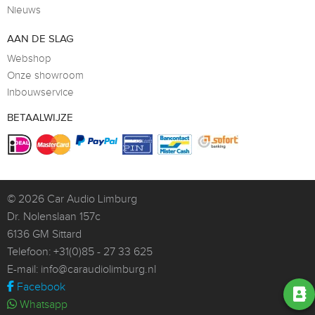
Nieuws
AAN DE SLAG
Webshop
Onze showroom
Inbouwservice
BETAALWIJZE
© 2026
Car Audio Limburg
Dr. Nolenslaan 157c
6136 GM Sittard
Telefoon:
+31(0)85 - 27 33 625
E-mail:
info@caraudiolimburg.nl
Facebook
Whatsapp