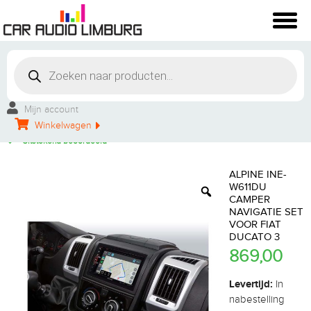
Winkelbezoek mogelijk
Vakkundige montage
Mijn account
Persoonlijke service
Winkelwagen
Groot aanbod
Uitstekend beoordeeld
ALPINE INE-
W611DU
CAMPER
NAVIGATIE SET
VOOR FIAT
DUCATO 3
869,00
Levertijd:
In
nabestelling