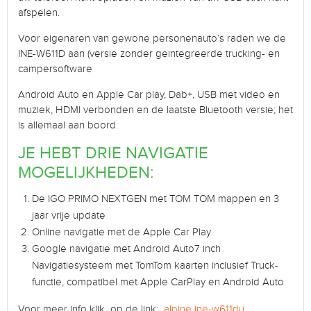
afspelen.
Voor eigenaren van gewone personenauto’s raden we de
INE-W611D aan (versie zonder geïntegreerde trucking- en
campersoftware
Android Auto en Apple Car play, Dab+, USB met video en
muziek, HDMI verbonden en de laatste Bluetooth versie; het
is allemaal aan boord.
JE HEBT DRIE NAVIGATIE
MOGELIJKHEDEN:
De IGO PRIMO NEXTGEN met TOM TOM mappen en 3
jaar vrije update
Online navigatie met de Apple Car Play
Google navigatie met Android Auto7 inch
Navigatiesysteem met TomTom kaarten inclusief Truck-
functie, compatibel met Apple CarPlay en Android Auto
Voor meer info klik op de link:
alpine ine-w611du