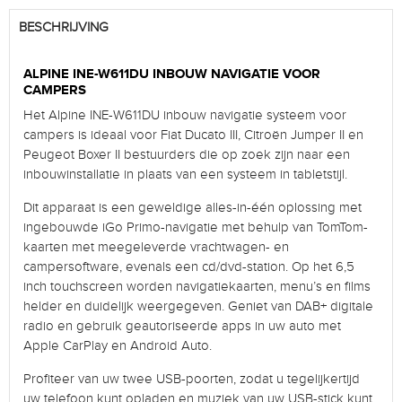
BESCHRIJVING
ALPINE INE-W611DU INBOUW NAVIGATIE VOOR
CAMPERS
Het Alpine INE-W611DU inbouw navigatie systeem voor
campers is ideaal voor Fiat Ducato III, Citroën Jumper II en
Peugeot Boxer II bestuurders die op zoek zijn naar een
inbouwinstallatie in plaats van een systeem in tabletstijl.
Dit apparaat is een geweldige alles-in-één oplossing met
ingebouwde iGo Primo-navigatie met behulp van TomTom-
kaarten met meegeleverde vrachtwagen- en
campersoftware, evenals een cd/dvd-station. Op het 6,5
inch touchscreen worden navigatiekaarten, menu’s en films
helder en duidelijk weergegeven. Geniet van DAB+ digitale
radio en gebruik geautoriseerde apps in uw auto met
Apple CarPlay en Android Auto.
Profiteer van uw twee USB-poorten, zodat u tegelijkertijd
uw telefoon kunt opladen en muziek van uw USB-stick kunt