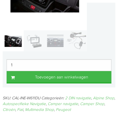
Toevoegen aan winkelwagen
SKU:
CAL-INE-W611DU
Categorieën:
2 DIN navigatie
,
Alpine Shop
,
Autospecifieke Navigatie
,
Camper navigatie
,
Camper Shop
,
Citroën
,
Fiat
,
Multimedia Shop
,
Peugeot