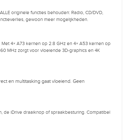
en ALLE originele functies behouden: Radio, CD/DVD,
 functieverlies, gewoon meer mogelijkheden.
 Met 4× A73 kernen op 2.8 GHz en 4× A53 kernen op
60 MHz zorgt voor vloeiende 3D-graphics en 4K
rect en multitasking gaat vloeiend. Geen
n, de iDrive draaiknop of spraakbesturing. Compatibel