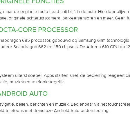
ORIGINELE FUNCTIES
, maar de originele radio head unit blijft in de auto. Hierdoor blijv
igatie, originele achteruitrijcamera, parkeersensoren en meer. Geen
OCTA-CORE PROCESSOR
 Snapdragon 685 processor, gebouwd op Samsung 6nm technologie.
 oudere Snapdragon 662 en 450 chipsets. De Adreno 610 GPU op 12
teem uiterst soepel. Apps starten snel, de bediening reageert di
atie, muziek en telefonie tegelijk.
ANDROID AUTO
igatie, bellen, berichten en muziek. Bedienbaar via het touchscree
oid-telefoons met draadloze Android Auto ondersteuning.