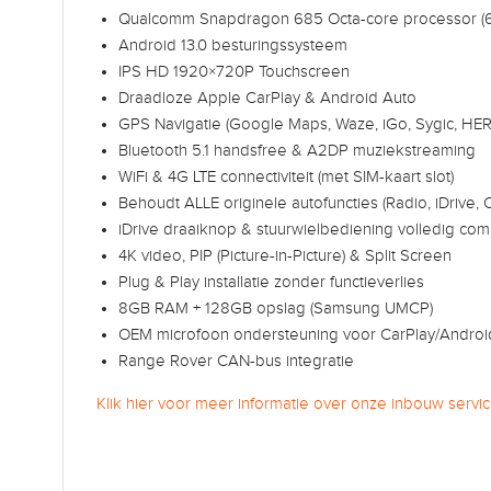
Qualcomm Snapdragon 685 Octa-core processor (6
Android 13.0 besturingssysteem
IPS HD 1920×720P Touchscreen
Draadloze Apple CarPlay & Android Auto
GPS Navigatie (Google Maps, Waze, iGo, Sygic, HER
Bluetooth 5.1 handsfree & A2DP muziekstreaming
WiFi & 4G LTE connectiviteit (met SIM-kaart slot)
Behoudt ALLE originele autofuncties (Radio, iDrive, 
iDrive draaiknop & stuurwielbediening volledig com
4K video, PIP (Picture-in-Picture) & Split Screen
Plug & Play installatie zonder functieverlies
8GB RAM + 128GB opslag (Samsung UMCP)
OEM microfoon ondersteuning voor CarPlay/Androi
Range Rover CAN-bus integratie
Klik hier voor meer informatie over onze inbouw servic