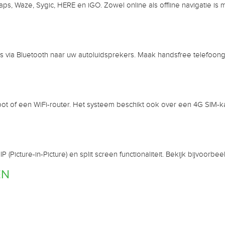
, Waze, Sygic, HERE en iGO. Zowel online als offline navigatie is mo
 via Bluetooth naar uw autoluidsprekers. Maak handsfree telefoonge
ot of een WiFi-router. Het systeem beschikt ook over een 4G SIM-ka
Picture-in-Picture) en split screen functionaliteit. Bekijk bijvoorbe
EN