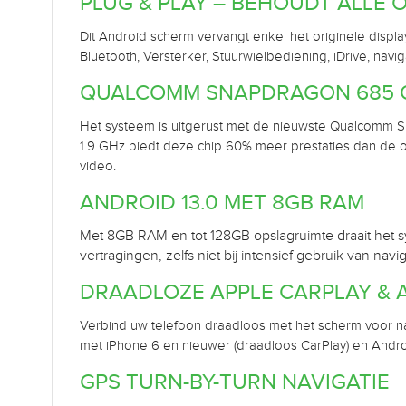
PLUG & PLAY – BEHOUDT ALLE 
Dit Android scherm vervangt enkel het originele display
Bluetooth, Versterker, Stuurwielbediening, iDrive, nav
QUALCOMM SNAPDRAGON 685 
Het systeem is uitgerust met de nieuwste Qualcomm
1.9 GHz biedt deze chip 60% meer prestaties dan de
video.
ANDROID 13.0 MET 8GB RAM
Met 8GB RAM en tot 128GB opslagruimte draait het sys
vertragingen, zelfs niet bij intensief gebruik van navig
DRAADLOZE APPLE CARPLAY & 
Verbind uw telefoon draadloos met het scherm voor nav
met iPhone 6 en nieuwer (draadloos CarPlay) en Andr
GPS TURN-BY-TURN NAVIGATIE