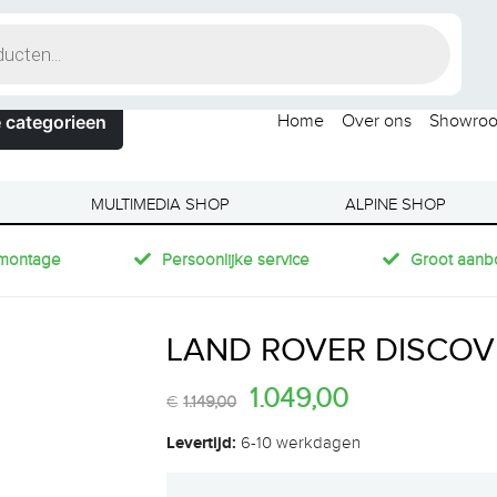
 categorieen
Home
Over ons
Showro
MULTIMEDIA SHOP
ALPINE SHOP
montage
Persoonlijke service
Groot aanb
LAND ROVER DISCOVER
1.049,00
€
1.149,00
Levertijd:
6-10 werkdagen