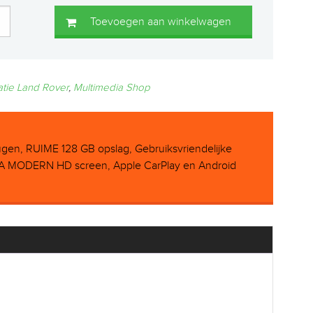
Toevoegen aan winkelwagen
atie Land Rover
,
Multimedia Shop
n, RUIME 128 GB opslag, Gebruiksvriendelijke
RA MODERN HD screen, Apple CarPlay en Android