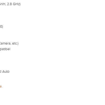
nm, 2.8 GHz)
E)
Camera, etc.)
patibel
d Auto
e.