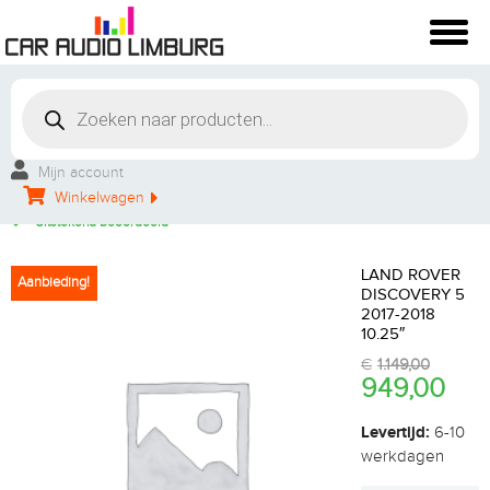
Winkelbezoek mogelijk
Vakkundige montage
Mijn account
Persoonlijke service
Winkelwagen
Groot aanbod
Uitstekend beoordeeld
LAND ROVER
Aanbieding!
DISCOVERY 5
2017-2018
10.25″
€
1.149,00
949,00
Levertijd:
6-10
werkdagen