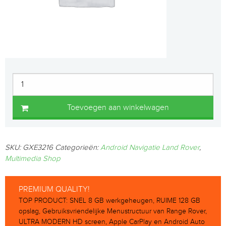
Toevoegen aan winkelwagen
SKU:
GXE3216
Categorieën:
Android Navigatie Land Rover
,
Multimedia Shop
PREMIUM QUALITY!
TOP PRODUCT: SNEL 8 GB werkgeheugen, RUIME 128 GB
opslag, Gebruiksvriendelijke Menustructuur van Range Rover,
ULTRA MODERN HD screen, Apple CarPlay en Android Auto