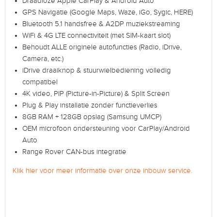
Draadloze Apple CarPlay & Android Auto
GPS Navigatie (Google Maps, Waze, iGo, Sygic, HERE)
Bluetooth 5.1 handsfree & A2DP muziekstreaming
WiFi & 4G LTE connectiviteit (met SIM-kaart slot)
Behoudt ALLE originele autofuncties (Radio, iDrive,
Camera, etc.)
iDrive draaiknop & stuurwielbediening volledig
compatibel
4K video, PIP (Picture-in-Picture) & Split Screen
Plug & Play installatie zonder functieverlies
8GB RAM + 128GB opslag (Samsung UMCP)
OEM microfoon ondersteuning voor CarPlay/Android
Auto
Range Rover CAN-bus integratie
Klik hier voor meer informatie over onze inbouw service.