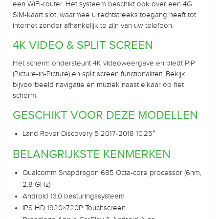
een WiFi-router. Het systeem beschikt ook over een 4G
SIM-kaart slot, waarmee u rechtstreeks toegang heeft tot
internet zonder afhankelijk te zijn van uw telefoon.
4K VIDEO & SPLIT SCREEN
Het scherm ondersteunt 4K videoweergave en biedt PIP
(Picture-in-Picture) en split screen functionaliteit. Bekijk
bijvoorbeeld navigatie en muziek naast elkaar op het
scherm.
GESCHIKT VOOR DEZE MODELLEN
Land Rover Discovery 5 2017-2018 10.25″
BELANGRIJKSTE KENMERKEN
Qualcomm Snapdragon 685 Octa-core processor (6nm,
2.8 GHz)
Android 13.0 besturingssysteem
IPS HD 1920×720P Touchscreen