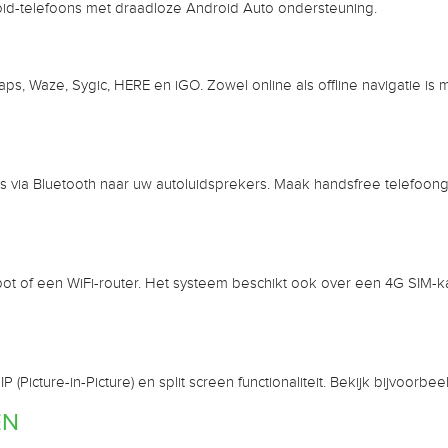
oid-telefoons met draadloze Android Auto ondersteuning.
, Waze, Sygic, HERE en iGO. Zowel online als offline navigatie is mo
 via Bluetooth naar uw autoluidsprekers. Maak handsfree telefoonge
ot of een WiFi-router. Het systeem beschikt ook over een 4G SIM-ka
Picture-in-Picture) en split screen functionaliteit. Bekijk bijvoorbe
EN