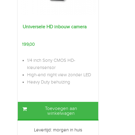
Universele HD inbouw camera
199,00
1/4 inch Sony CMOS HD-
kleurensensor
High-end night view zonder LED
Heavy Duty behuizing
Toevoegen aan
winkelwagen
Levertijd: morgen in huis