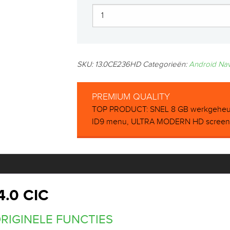
SKU:
13.0CE236HD
Categorieën:
Android Na
PREMIUM QUALITY
TOP PRODUCT: SNEL 8 GB werkgeheu
ID9 menu, ULTRA MODERN HD screen, D
.0 CIC
ORIGINELE FUNCTIES