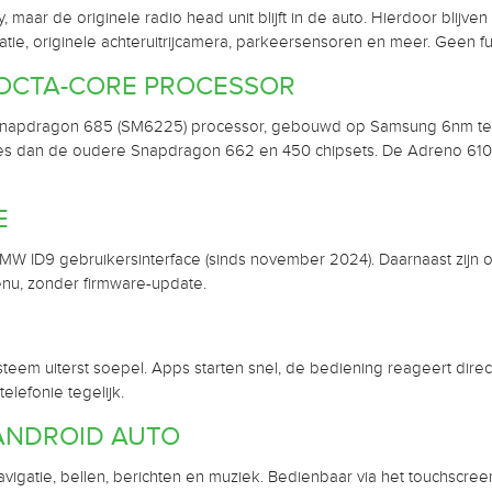
, maar de originele radio head unit blijft in de auto. Hierdoor blijv
igatie, originele achteruitrijcamera, parkeersensoren en meer. Geen
OCTA-CORE PROCESSOR
 Snapdragon 685 (SM6225) processor, gebouwd op Samsung 6nm tec
ies dan de oudere Snapdragon 662 en 450 chipsets. De Adreno 61
E
W ID9 gebruikersinterface (sinds november 2024). Daarnaast zijn oo
menu, zonder firmware-update.
eem uiterst soepel. Apps starten snel, de bediening reageert direct
telefonie tegelijk.
ANDROID AUTO
igatie, bellen, berichten en muziek. Bedienbaar via het touchscree