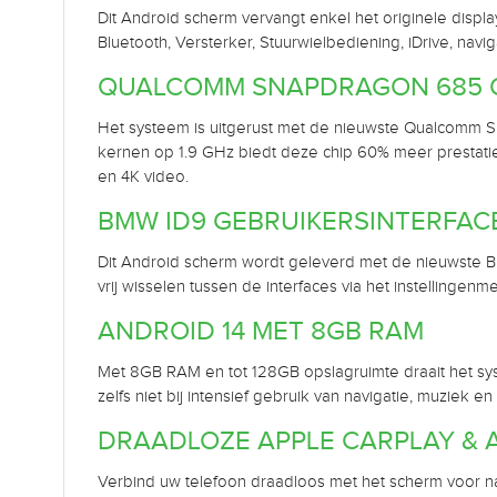
Dit Android scherm vervangt enkel het originele display
Bluetooth, Versterker, Stuurwielbediening, iDrive, nav
QUALCOMM SNAPDRAGON 685 
Het systeem is uitgerust met de nieuwste Qualcomm
kernen op 1.9 GHz biedt deze chip 60% meer prestat
en 4K video.
BMW ID9 GEBRUIKERSINTERFAC
Dit Android scherm wordt geleverd met de nieuwste BM
vrij wisselen tussen de interfaces via het instellingen
ANDROID 14 MET 8GB RAM
Met 8GB RAM en tot 128GB opslagruimte draait het syst
zelfs niet bij intensief gebruik van navigatie, muziek en 
DRAADLOZE APPLE CARPLAY & 
Verbind uw telefoon draadloos met het scherm voor nav