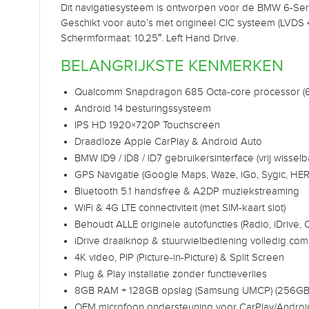
Dit navigatiesysteem is ontworpen voor de BMW 6-Ser
Geschikt voor auto’s met origineel CIC systeem (LVDS 4
Schermformaat: 10.25″. Left Hand Drive.
BELANGRIJKSTE KENMERKEN
Qualcomm Snapdragon 685 Octa-core processor (6
Android 14 besturingssysteem
IPS HD 1920×720P Touchscreen
Draadloze Apple CarPlay & Android Auto
BMW ID9 / ID8 / ID7 gebruikersinterface (vrij wisselb
GPS Navigatie (Google Maps, Waze, iGo, Sygic, HER
Bluetooth 5.1 handsfree & A2DP muziekstreaming
WiFi & 4G LTE connectiviteit (met SIM-kaart slot)
Behoudt ALLE originele autofuncties (Radio, iDrive, 
iDrive draaiknop & stuurwielbediening volledig com
4K video, PIP (Picture-in-Picture) & Split Screen
Plug & Play installatie zonder functieverlies
8GB RAM + 128GB opslag (Samsung UMCP) (256GB 
OEM microfoon ondersteuning voor CarPlay/Androi