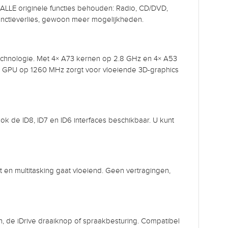
en ALLE originele functies behouden: Radio, CD/DVD,
 functieverlies, gewoon meer mogelijkheden.
hnologie. Met 4× A73 kernen op 2.8 GHz en 4× A53
0 GPU op 1260 MHz zorgt voor vloeiende 3D-graphics
k de ID8, ID7 en ID6 interfaces beschikbaar. U kunt
 en multitasking gaat vloeiend. Geen vertragingen,
n, de iDrive draaiknop of spraakbesturing. Compatibel