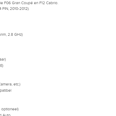
ie F06 Gran Coupé en F12 Cabrio.
 PIN, 2010-2012).
nm, 2.8 GHz)
aar)
E)
Camera, etc.)
patibel
optioneel)
d Auto