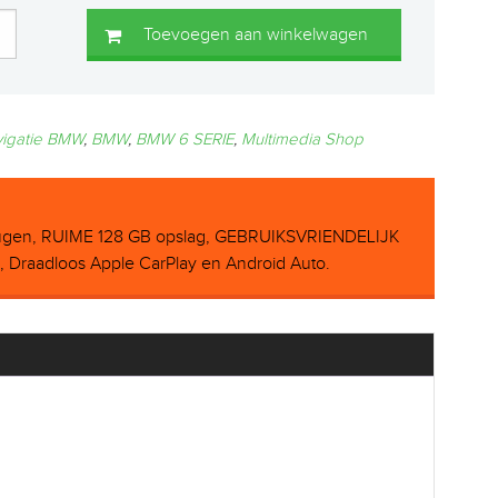
Toevoegen aan winkelwagen
vigatie BMW
,
BMW
,
BMW 6 SERIE
,
Multimedia Shop
gen, RUIME 128 GB opslag, GEBRUIKSVRIENDELIJK
raadloos Apple CarPlay en Android Auto.