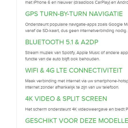
met iPhone 6 en nieuwer (draadloos CarPlay) en Andr
GPS TURN-BY-TURN NAVIGATIE
Ondersteunt populaire navigatie-apps zoals Google Maps
vanaf de SD-kaart, dus geen internetverbinding nodig.
BLUETOOTH 5.1 & A2DP
Stream muziek van Spotify, Apple Music of andere apps
functie van de auto blijft ook behouden.
WIFI & 4G LTE CONNECTIVITEIT
Maak verbinding met internet via uw smartphone-hotsp
internet zonder afhankelijk te zijn van uw telefoon.
4K VIDEO & SPLIT SCREEN
Het scherm ondersteunt 4K videoweergave en biedt PIP (
GESCHIKT VOOR DEZE MODELL