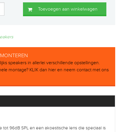
Toevoegen aan winkelwagen
eakers
L MONTEREN
ks speakers in allerlei verschillende opstellingen.
onele montage? KLIK dan hier en neem contact met ons
e tot 96dB SPL en een akoestische lens die speciaal is