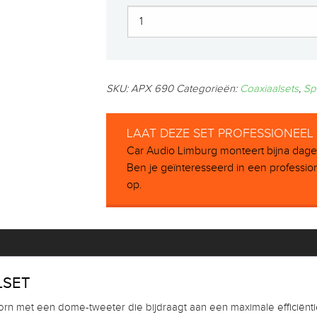
SKU:
APX 690
Categorieën:
Coaxiaalsets
,
Sp
LAAT DEZE SET PROFESSIONEE
Car Audio Limburg monteert bijna dagelij
Ben je geïnteresseerd in een professi
op.
LSET
n met een dome-tweeter die bijdraagt ​​aan een maximale efficiënti