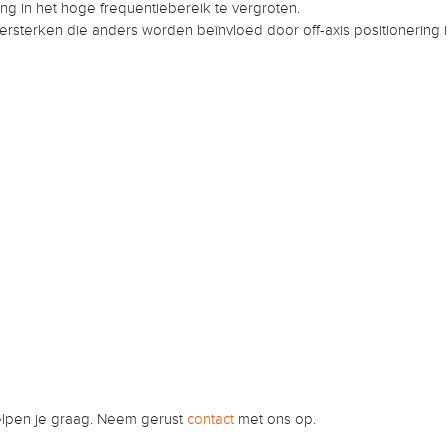
g in het hoge frequentiebereik te vergroten.
sterken die anders worden beïnvloed door off-axis positionering in 
helpen je graag. Neem gerust
contact
met ons op.