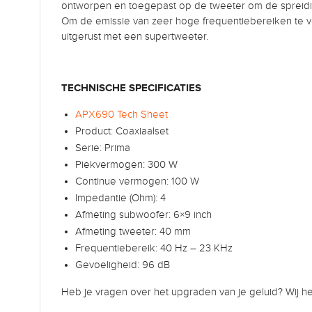
ontworpen en toegepast op de tweeter om de spreidin
Om de emissie van zeer hoge frequentiebereiken te ver
uitgerust met een supertweeter.
TECHNISCHE SPECIFICATIES
APX690 Tech Sheet
Product: Coaxiaalset
Serie: Prima
Piekvermogen: 300 W
Continue vermogen: 100 W
Impedantie (Ohm): 4
Afmeting subwoofer: 6×9 inch
Afmeting tweeter: 40 mm
Frequentiebereik: 40 Hz – 23 KHz
Gevoeligheid: 96 dB
Heb je vragen over het upgraden van je geluid? Wij 