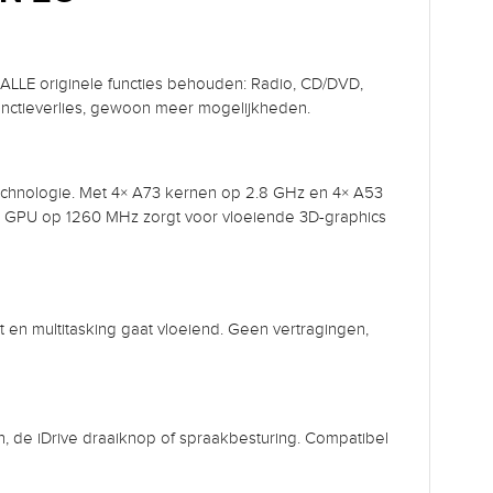
en ALLE originele functies behouden: Radio, CD/DVD,
 functieverlies, gewoon meer mogelijkheden.
hnologie. Met 4× A73 kernen op 2.8 GHz en 4× A53
0 GPU op 1260 MHz zorgt voor vloeiende 3D-graphics
 en multitasking gaat vloeiend. Geen vertragingen,
n, de iDrive draaiknop of spraakbesturing. Compatibel