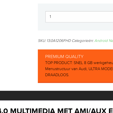
SKU:
13.0A1206FHD
Categorieën:
Android Na
PREMIUM QUALITY
TOP PRODUCT: SNEL 8 GB werkgeheuge
Menustructuur van Audi, ULTRA MODER
DRAADLOOS.
4.0 MULTIMEDIA MET AMI/AUX 