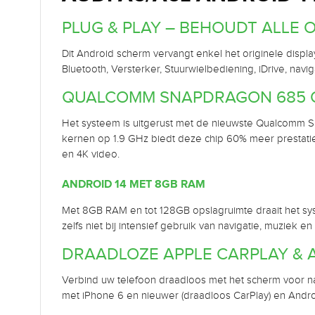
PLUG & PLAY – BEHOUDT ALLE 
Dit Android scherm vervangt enkel het originele display
Bluetooth, Versterker, Stuurwielbediening, iDrive, nav
QUALCOMM SNAPDRAGON 685 
Het systeem is uitgerust met de nieuwste Qualcomm
kernen op 1.9 GHz biedt deze chip 60% meer prestat
en 4K video.
ANDROID 14 MET 8GB RAM
Met 8GB RAM en tot 128GB opslagruimte draait het syst
zelfs niet bij intensief gebruik van navigatie, muziek en 
DRAADLOZE APPLE CARPLAY & 
Verbind uw telefoon draadloos met het scherm voor nav
met iPhone 6 en nieuwer (draadloos CarPlay) en Andr