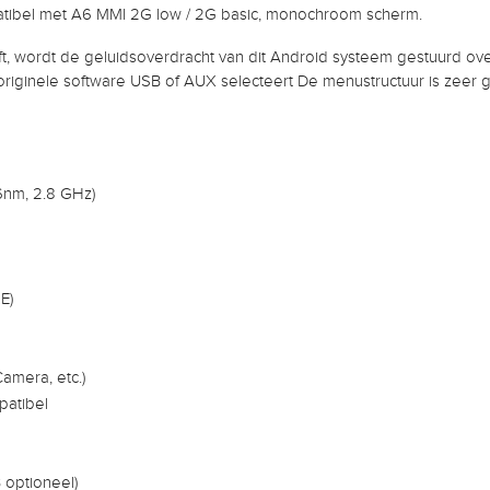
tibel met A6 MMI 2G low / 2G basic, monochroom scherm.
ft, wordt de geluidsoverdracht van dit Android systeem gestuurd ove
originele software USB of AUX selecteert De menustructuur is zeer g
nm, 2.8 GHz)
E)
Camera, etc.)
patibel
optioneel)