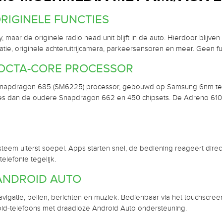
ORIGINELE FUNCTIES
, maar de originele radio head unit blijft in de auto. Hierdoor blijv
igatie, originele achteruitrijcamera, parkeersensoren en meer. Geen
OCTA-CORE PROCESSOR
 Snapdragon 685 (SM6225) processor, gebouwd op Samsung 6nm tec
ies dan de oudere Snapdragon 662 en 450 chipsets. De Adreno 61
eem uiterst soepel. Apps starten snel, de bediening reageert direct
telefonie tegelijk.
ANDROID AUTO
igatie, bellen, berichten en muziek. Bedienbaar via het touchscree
oid-telefoons met draadloze Android Auto ondersteuning.