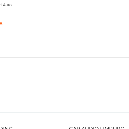
d Auto
e.