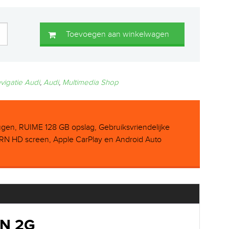
Toevoegen aan winkelwagen
vigatie Audi
,
Audi
,
Multimedia Shop
n, RUIME 128 GB opslag, Gebruiksvriendelijke
N HD screen, Apple CarPlay en Android Auto
EN 2G