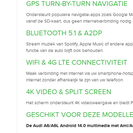
GPS TURN-BY-TURN NAVIGATIE
Ondersteunt populaire navigatie-apps zoals Google Maps
vanaf de SD-kaart, dus geen internetverbinding nodig.
BLUETOOTH 5.1 & A2DP
Stream muziek van Spotify, Apple Music of andere apps
functie van de auto blijft ook behouden.
WIFI & 4G LTE CONNECTIVITEIT
Maak verbinding met internet via uw smartphone-hotsp
internet zonder afhankelijk te zijn van uw telefoon.
4K VIDEO & SPLIT SCREEN
Het scherm ondersteunt 4K videoweergave en biedt PIP (
GESCHIKT VOOR DEZE MODELL
De Audi A6/A6L Android 14.0 multimedia met Ami/Au