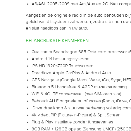
A6/A6L 2005-2009 met Ami/Aux en 2G. Niet compa
Aangezien de originele radio in de auto behouden blij
geluid van dit systeem zal werken, zodra u binnen uw 
en sluit naadloos aan in uw auto.
BELANGRIJKSTE KENMERKEN
Qualcomm Snapdragon 685 Octa-core processor (6
Android 14 besturingssysteem
IPS HD 1920×720P Touchscreen
Draadloze Apple CarPlay & Android Auto
GPS Navigatie (Google Maps, Waze, iGo, Sygic, HER
Bluetooth 5.1 handsfree & A2DP muziekstreaming
WiFi & 4G LTE connectiviteit (met SIM-kaart slot)
Behoudt ALLE originele autofuncties (Radio, iDrive, 
iDrive draaiknop & stuurwielbediening volledig com
4K video, PIP (Picture-in-Picture) & Split Screen
Plug & Play installatie zonder functieverlies
8GB RAM + 128GB opslag (Samsung UMCP) (256GB 