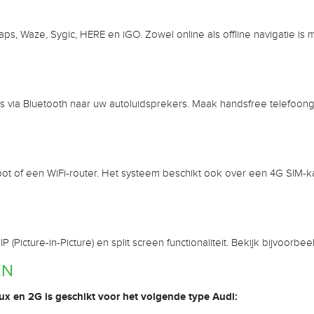
, Waze, Sygic, HERE en iGO. Zowel online als offline navigatie is mo
 via Bluetooth naar uw autoluidsprekers. Maak handsfree telefoonge
ot of een WiFi-router. Het systeem beschikt ook over een 4G SIM-ka
Picture-in-Picture) en split screen functionaliteit. Bekijk bijvoorbe
EN
x en 2G is geschikt voor het volgende type Audi: