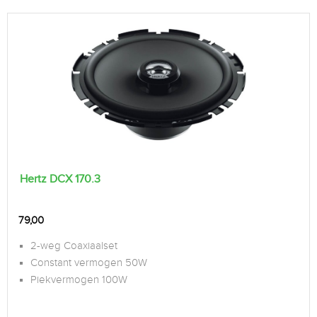
Hertz DCX 170.3
79,00
2-weg Coaxiaalset
Constant vermogen 50W
Piekvermogen 100W