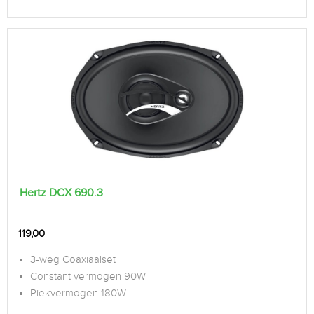
Hertz DCX 690.3
119,00
3-weg Coaxiaalset
Constant vermogen 90W
Piekvermogen 180W