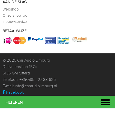
AAN DE SLAG
Webshop
Onze showroom
Inbouwservice
BETAALWIJZE
© 2026
Car Audio Limburg
Dr. Nolenslaan 157c
6136 GM Sittard
Telefoon:
+31(0)85 - 27 33 625
E-mail:
info@caraudiolimburg.nl
Facebook
Whatsapp
FILTEREN
Instagram