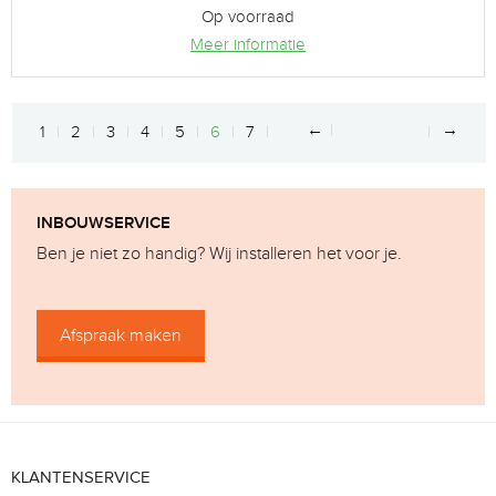
Op voorraad
Meer informatie
←
→
1
2
3
4
5
6
7
INBOUWSERVICE
Ben je niet zo handig? Wij installeren het voor je.
Afspraak maken
KLANTENSERVICE