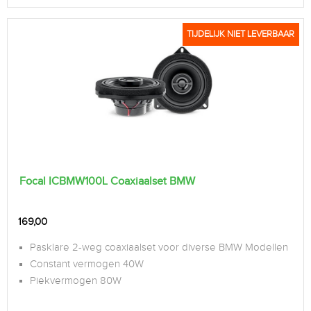
TIJDELIJK NIET LEVERBAAR
Focal ICBMW100L Coaxiaalset BMW
169,00
Pasklare 2-weg coaxiaalset voor diverse BMW Modellen
Constant vermogen 40W
Piekvermogen 80W