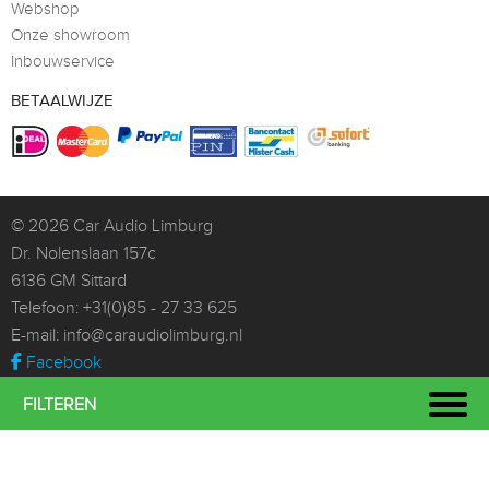
Webshop
Onze showroom
Inbouwservice
BETAALWIJZE
© 2026
Car Audio Limburg
Dr. Nolenslaan 157c
6136 GM Sittard
Telefoon:
+31(0)85 - 27 33 625
E-mail:
info@caraudiolimburg.nl
Facebook
Whatsapp
FILTEREN
Instagram