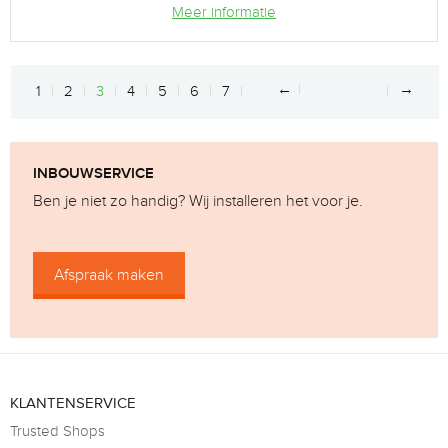
Meer informatie
←
→
1
2
3
4
5
6
7
INBOUWSERVICE
Ben je niet zo handig? Wij installeren het voor je.
Afspraak maken
KLANTENSERVICE
Trusted Shops