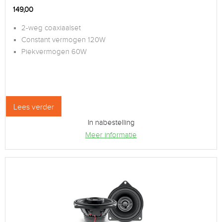
149,00
2-weg coaxiaalset
Constant vermogen 120W
Piekvermogen 60W
Lees verder
In nabestelling
Meer informatie