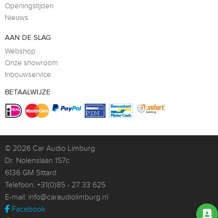
Openingstijden
Nieuws
AAN DE SLAG
Webshop
Onze showroom
Inbouwservice
BETAALWIJZE
© 2026
Car Audio Limburg
Dr. Nolenslaan 157c
6136 GM Sittard
Telefoon:
+31(0)85 - 27 33 625
E-mail:
info@caraudiolimburg.nl
Facebook