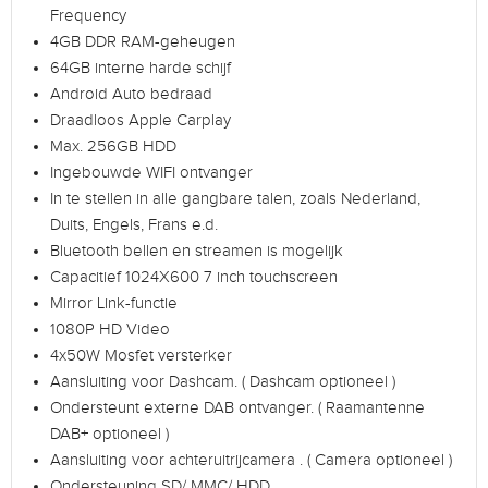
Frequency
4GB DDR RAM-geheugen
64GB interne harde schijf
Android Auto bedraad
Draadloos Apple Carplay
Max. 256GB HDD
Ingebouwde WIFI ontvanger
In te stellen in alle gangbare talen, zoals Nederland,
Duits, Engels, Frans e.d.
Bluetooth bellen en streamen is mogelijk
Capacitief 1024X600 7 inch touchscreen
Mirror Link-functie
1080P HD Video
4x50W Mosfet versterker
Aansluiting voor Dashcam. ( Dashcam optioneel )
Ondersteunt externe DAB ontvanger. ( Raamantenne
DAB+ optioneel )
Aansluiting voor achteruitrijcamera . ( Camera optioneel )
Ondersteuning SD/ MMC/ HDD