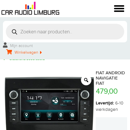
Winkelbezoek mogelijk
Vakkundige montage
Mijn account
Persoonlijke service
Winkelwagen
Groot aanbod
Uitstekend beoordeeld
FIAT ANDROID
NAVIGATIE
FIAT
479,00
Levertijd:
6-10
werkdagen