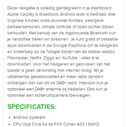
Deze navigatie is volledig geïntegreerd in je dashboard.
Apple Carplay is draadloos, Android Auto is bedraad. Alle
originele functies zoals stuurwiel functies, weergave
parkeersensoren, climate controle of open portier blijven
behouden. Met behulp van de ingebouwde Bluetooth kun
je handsfree bellen en streamen. Je kunt gratis of betaalde
apps downloaden in de Google PlayStore om te navigeren
en onderweg op de hoogte blijven van de laatste reistips.
Flitsmeister, Netflix, Ziggo en YouTube…..alles is te
downloaden. Voor het navigeren en gebruiken van het
toestel is geen verbinding met internet nodig. Wil je
uitstekende geluidskwaliteit en meer radio zenders
ontvangen dan kan dit via DAB+ radio. Hiervoor kun je
optioneel een DAB+ antenne bij bestellen. Ook kun je
optioneel een achteruitrijcamera toevoegen.
SPECIFICATIES:
Android Systeem
CPU Octa Core 64 bit PX5 Cortex A53 1.5GHZ