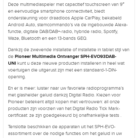
Deze multimediaspeler met capacitief touchscreen van 9″
en eenvoudige smartphone connectiviteit, biedt
ondersteuning voor draadloos Apple CarPlay, bekabeld
Android Auto, stemcommando’s via de ingebouwde Alexa-
functie, digitale DAB/DAB+-radio, hybride radio, Spotify,
Waze, Bluetooth en een 13-bands GEQ.
Dankzij de zwevende installatie of installatie in tablet stijl van
Pioneer Multimedia Ontvanger SPH-EVO93DAB-
de
UNI
kunt u deze nieuwe producten installeren in heel wat
voertuigen die uitgerust zijn met een standaard-1-DIN-
opening.
En er is meer: luister naar uw favoriete radioprogramma’s
met glashelder geluid dankzij Digital Radio. Kiezen voor
Pioneer betekent altijd kopen met vertrouwen: all onze
producten zijn voorzien van het Digital Radio Tick Mark-
certificaat: ze zijn goedgekeurd bij onafhankelijke tests .
Tenslotte beschikken de apparaten uit het SPH-EVO-
assortiment over de nodige functies om het geluid in uw