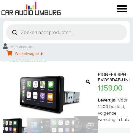
Winkelbezoek mogelijk
Vakkundige montage
Mijn account
Persoonlijke service
Winkelwagen
Groot aanbod
Uitstekend beoordeeld
PIONEER SPH-
EVO93DAB-UNI
1.159,00
Levertijd:
Vóór
14:00 besteld,
volgende
werkdag in huis