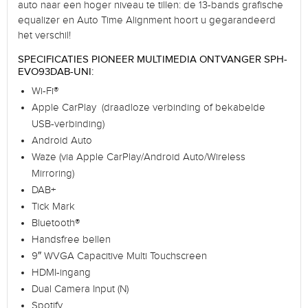
auto naar een hoger niveau te tillen: de 13-bands grafische
equalizer en Auto Time Alignment hoort u gegarandeerd
het verschil!
SPECIFICATIES PIONEER MULTIMEDIA ONTVANGER SPH-
EVO93DAB-UNI:
Wi-Fi®
Apple CarPlay (draadloze verbinding of bekabelde
USB-verbinding)
Android Auto
Waze (via Apple CarPlay/Android Auto/Wireless
Mirroring)
DAB+
Tick Mark
Bluetooth®
Handsfree bellen
9″ WVGA Capacitive Multi Touchscreen
HDMI-ingang
Dual Camera Input (N)
Spotify