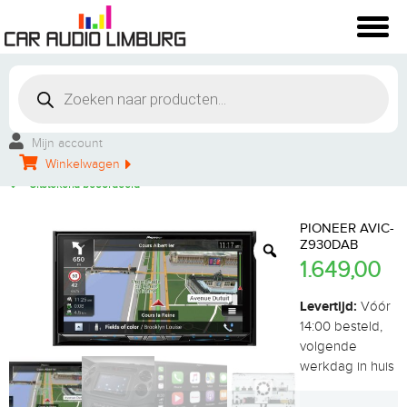
Winkelbezoek mogelijk
Vakkundige montage
Mijn account
Persoonlijke service
Winkelwagen
Groot aanbod
Uitstekend beoordeeld
PIONEER AVIC-
Z930DAB
1.649,00
Levertijd:
Vóór
14:00 besteld,
volgende
werkdag in huis