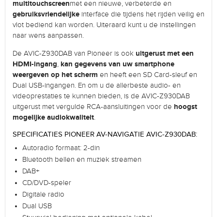
multitouchscreen
met een nieuwe, verbeterde en
gebruiksvriendelijke
interface die tijdens het rijden veilig en
vlot bediend kan worden. Uiteraard kunt u de instellingen
naar wens aanpassen.
uitgerust met een
De AVIC-Z930DAB van Pioneer is ook
HDMI-ingang
kan gegevens van uw smartphone
,
weergeven op het scherm
en heeft een SD Card-sleuf en
Dual USB-ingangen. En om u de allerbeste audio- en
videoprestaties te kunnen bieden, is de AVIC-Z930DAB
hoogst
uitgerust met vergulde RCA-aansluitingen voor de
mogelijke audiokwaliteit
.
SPECIFICATIES PIONEER AV-NAVIGATIE AVIC-Z930DAB:
Autoradio formaat: 2-din
Bluetooth bellen en muziek streamen
DAB+
CD/DVD-speler
Digitale radio
Dual USB