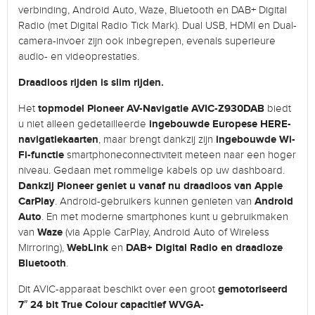
verbinding, Android Auto, Waze, Bluetooth en DAB+ Digital
Radio (met Digital Radio Tick Mark). Dual USB, HDMI en Dual-
camera-invoer zijn ook inbegrepen, evenals superieure
audio- en videoprestaties.
Draadloos rijden is slim rijden.
topmodel Pioneer AV-Navigatie AVIC-Z930DAB
Het
biedt
ingebouwde Europese HERE-
u niet alleen gedetailleerde
navigatiekaarten
ingebouwde Wi-
, maar brengt dankzij zijn
Fi-functie
smartphoneconnectiviteit meteen naar een hoger
niveau. Gedaan met rommelige kabels op uw dashboard.
Dankzij Pioneer geniet u vanaf nu draadloos van Apple
CarPlay
Android
. Android-gebruikers kunnen genieten van
Auto
. En met moderne smartphones kunt u gebruikmaken
Waze
van
(via Apple CarPlay, Android Auto of Wireless
WebLink
DAB+ Digital Radio en draadloze
Mirroring),
en
Bluetooth
.
gemotoriseerd
Dit AVIC-apparaat beschikt over een groot
7″ 24 bit True Colour capacitief WVGA-