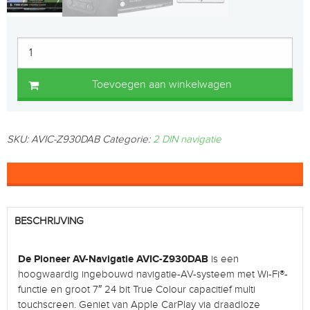
Toevoegen aan winkelwagen
SKU:
AVIC-Z930DAB
Categorie:
2 DIN navigatie
BESCHRIJVING
De Pioneer AV-Navigatie AVIC-Z930DAB
is een
hoogwaardig ingebouwd navigatie-AV-systeem met Wi-Fi®-
functie en groot 7″ 24 bit True Colour capacitief multi
touchscreen. Geniet van Apple CarPlay via draadloze