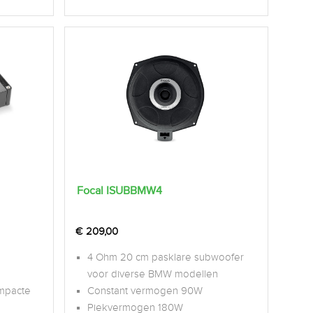
Focal ISUBBMW4
€
209,00
4 Ohm 20 cm pasklare subwoofer
voor diverse BMW modellen
mpacte
Constant vermogen 90W
Piekvermogen 180W