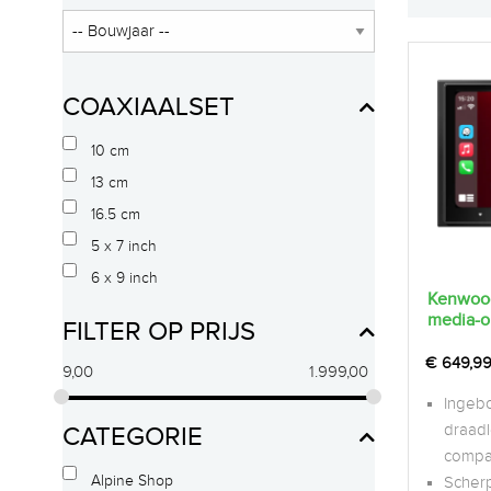
COAXIAALSET
10 cm
13 cm
16.5 cm
5 x 7 inch
6 x 9 inch
Kenwood
media-o
FILTER OP PRIJS
€
649,9
9,00
1.999,00
Ingebo
draadl
CATEGORIE
compa
Alpine Shop
Scherp