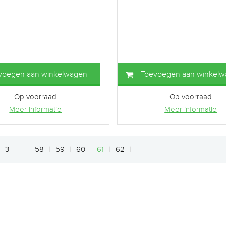
voegen aan winkelwagen
Toevoegen aan winkel
Op voorraad
Op voorraad
Meer informatie
Meer informatie
3
58
59
60
61
62
…