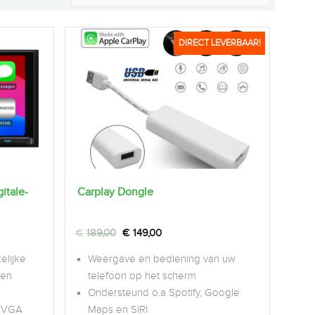
DIRECT LEVERBAAR!
tale-
Carplay Dongle
€
189,00
€
149,00
elijke
Weergave en bediening van uw
een
telefoon op het scherm
Ondersteund o.a Spotify, Google
 WVGA
Maps en SIRI