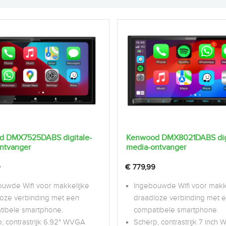
 DMX7525DABS digitale-
Kenwood DMX8021DABS digi
ntvanger
media-ontvanger
9
€
779,99
uwde Wifi voor makkelijke
Ingebouwde Wifi voor makk
oze verbinding met een
draadloze verbinding met 
tibele smartphone.
compatibele smartphone.
, contrastrijk 6.92" WVGA
Scherp, contrastrijk 7 inch