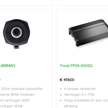
ISUBBMW2
Focal FPX4.400SQ
0
€
459,00
 20cm pasklare subwoofer
4 kanaals versterker
diverse BMW modellen.
Vermogen 4 x 70W
ant vermogen 90W
Hoge prestaties en een co
ermogen 180W
afmeting