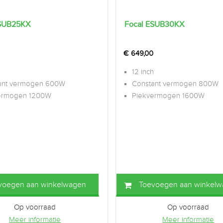
ESUB25KX
Focal ESUB30KX
€
649,00
h
12 inch
ant vermogen 600W
Constant vermogen 800W
ermogen 1200W
Piekvermogen 1600W
voegen aan winkelwagen
Toevoegen aan winkel
Op voorraad
Op voorraad
Meer informatie
Meer informatie