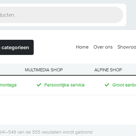
 categorieen
Home
Over ons
Showro
MULTIMEDIA SHOP
ALPINE SHOP
montage
Persoonlijke service
Groot aanb
 541–549 van de 555 resultaten wordt getoond