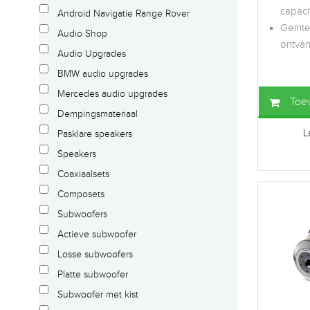
capaci
Android Navigatie Range Rover
Geïnte
Audio Shop
ontvan
Audio Upgrades
BMW audio upgrades
Mercedes audio upgrades
Toe
Dempingsmateriaal
L
Pasklare speakers
Speakers
Coaxiaalsets
Composets
Subwoofers
Actieve subwoofer
Losse subwoofers
Platte subwoofer
Subwoofer met kist