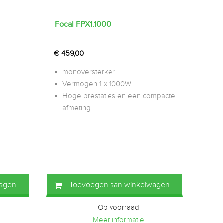
Focal FPX1.1000
€
459,00
monoversterker
Vermogen 1 x 1000W
Hoge prestaties en een compacte
afmeting
wagen
Toevoegen aan winkelwagen
Op voorraad
Meer informatie