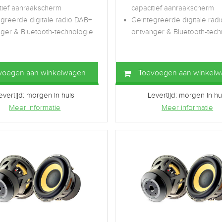
tief aanraakscherm
capacitief aanraakscherm
greerde digitale radio DAB+
Geïntegreerde digitale rad
ger & Bluetooth-technologie
ontvanger & Bluetooth-tech
voegen aan winkelwagen
Toevoegen aan winkel
evertijd: morgen in huis
Levertijd: morgen in hu
Meer informatie
Meer informatie