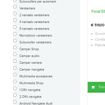
Subwoofers per automerk
Versterkers
Focal 
2 kanaals versterkers
4 kanaals versterkers
€
519,00
5 kanaals versterkers
10 inc
Monoblock versterkers
Const
Subwoofer versterkers
Piekv
Camper Shop
Camper audio
Camper camera
Camper navigatie
Multimedia accessoires
Multimedia Shop
Toe
1 DIN navigatie
2 DIN navigatie
Android Navigatie Audi