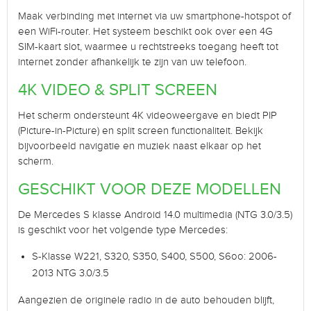
Maak verbinding met internet via uw smartphone-hotspot of
een WiFi-router. Het systeem beschikt ook over een 4G
SIM-kaart slot, waarmee u rechtstreeks toegang heeft tot
internet zonder afhankelijk te zijn van uw telefoon.
4K VIDEO & SPLIT SCREEN
Het scherm ondersteunt 4K videoweergave en biedt PIP
(Picture-in-Picture) en split screen functionaliteit. Bekijk
bijvoorbeeld navigatie en muziek naast elkaar op het
scherm.
GESCHIKT VOOR DEZE MODELLEN
De Mercedes S klasse Android 14.0 multimedia (NTG 3.0/3.5)
is geschikt voor het volgende type Mercedes:
S-Klasse W221, S320, S350, S400, S500, S6oo: 2006-
2013 NTG 3.0/3.5
Aangezien de originele radio in de auto behouden blijft,