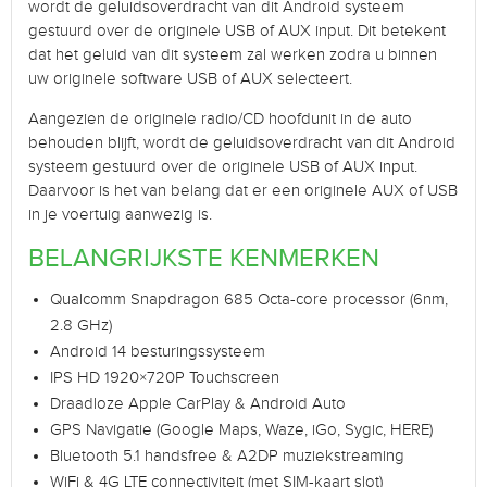
wordt de geluidsoverdracht van dit Android systeem
gestuurd over de originele USB of AUX input. Dit betekent
dat het geluid van dit systeem zal werken zodra u binnen
uw originele software USB of AUX selecteert.
Aangezien de originele radio/CD hoofdunit in de auto
behouden blijft, wordt de geluidsoverdracht van dit Android
systeem gestuurd over de originele USB of AUX input.
Daarvoor is het van belang dat er een originele AUX of USB
in je voertuig aanwezig is.
BELANGRIJKSTE KENMERKEN
Qualcomm Snapdragon 685 Octa-core processor (6nm,
2.8 GHz)
Android 14 besturingssysteem
IPS HD 1920×720P Touchscreen
Draadloze Apple CarPlay & Android Auto
GPS Navigatie (Google Maps, Waze, iGo, Sygic, HERE)
Bluetooth 5.1 handsfree & A2DP muziekstreaming
WiFi & 4G LTE connectiviteit (met SIM-kaart slot)