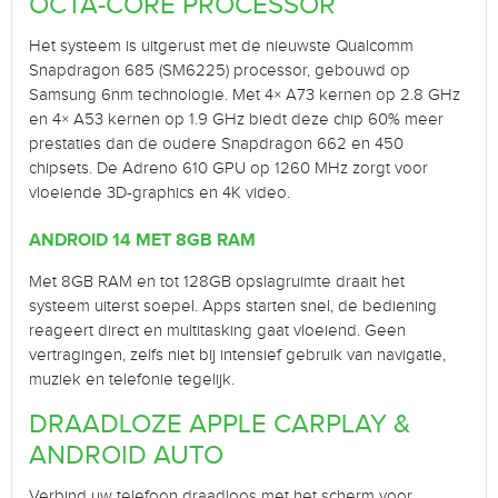
OCTA-CORE PROCESSOR
Het systeem is uitgerust met de nieuwste Qualcomm
Snapdragon 685 (SM6225) processor, gebouwd op
Samsung 6nm technologie. Met 4× A73 kernen op 2.8 GHz
en 4× A53 kernen op 1.9 GHz biedt deze chip 60% meer
prestaties dan de oudere Snapdragon 662 en 450
chipsets. De Adreno 610 GPU op 1260 MHz zorgt voor
vloeiende 3D-graphics en 4K video.
ANDROID 14 MET 8GB RAM
Met 8GB RAM en tot 128GB opslagruimte draait het
systeem uiterst soepel. Apps starten snel, de bediening
reageert direct en multitasking gaat vloeiend. Geen
vertragingen, zelfs niet bij intensief gebruik van navigatie,
muziek en telefonie tegelijk.
DRAADLOZE APPLE CARPLAY &
ANDROID AUTO
Verbind uw telefoon draadloos met het scherm voor