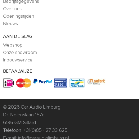
Bedrijfsgegevens
Over ons
Openingstijden
Nieuws
AAN DE SLAG
Webshop
Onze showroom
Inbouwservice
BETAALWIJZE
© 2026
Car Audio Limburg
Dr. Nolenslaan 157c
6136 GM Sittard
Telefoon:
+31(0)85 - 27 33 625
E-mail:
info@caraudiolimburg.nl