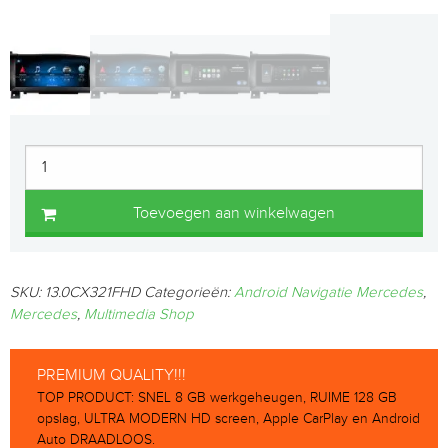
Toevoegen aan winkelwagen
SKU:
13.0CX321FHD
Categorieën:
Android Navigatie Mercedes
,
Mercedes
,
Multimedia Shop
PREMIUM QUALITY!!!
TOP PRODUCT: SNEL 8 GB werkgeheugen, RUIME 128 GB
opslag, ULTRA MODERN HD screen, Apple CarPlay en Android
Auto DRAADLOOS.