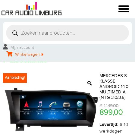
Winkelbezoek mogelijk
Vakkundige montage
Mijn account
Persoonlijke service
Winkelwagen
Groot aanbod
Uitstekend beoordeeld
MERCEDES S
Aanbieding!
KLASSE
ANDROID 14.0
MULTIMEDIA
(NTG 3.0/3.5)
€
1.149,00
899,00
Levertijd:
6-10
werkdagen