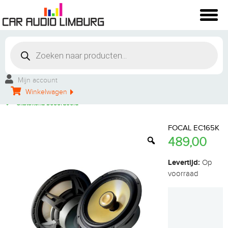
Winkelbezoek mogelijk
Vakkundige montage
Mijn account
Persoonlijke service
Winkelwagen
Groot aanbod
Uitstekend beoordeeld
FOCAL EC165K
489,00
Levertijd:
Op
voorraad