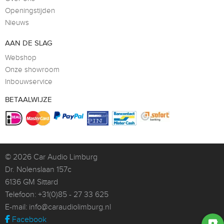
Openingstijden
Nieuws
AAN DE SLAG
Webshop
Onze showroom
Inbouwservice
BETAALWIJZE
© 2026
Car Audio Limburg
Dr. Nolenslaan 157c
6136 GM Sittard
Telefoon:
+31(0)85 - 27 33 625
E-mail:
info@caraudiolimburg.nl
Facebook