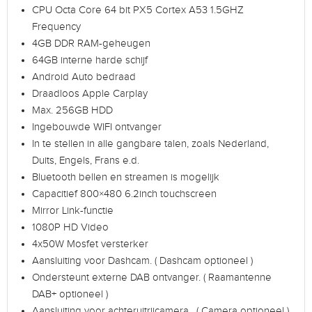
CPU Octa Core 64 bit PX5 Cortex A53 1.5GHZ
Frequency
4GB DDR RAM-geheugen
64GB interne harde schijf
Android Auto bedraad
Draadloos Apple Carplay
Max. 256GB HDD
Ingebouwde WIFI ontvanger
In te stellen in alle gangbare talen, zoals Nederland,
Duits, Engels, Frans e.d.
Bluetooth bellen en streamen is mogelijk
Capacitief 800×480 6.2inch touchscreen
Mirror Link-functie
1080P HD Video
4x50W Mosfet versterker
Aansluiting voor Dashcam. ( Dashcam optioneel )
Ondersteunt externe DAB ontvanger. ( Raamantenne
DAB+ optioneel )
Aansluiting voor achteruitrijcamera . ( Camera optioneel )