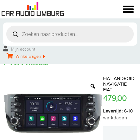
Winkelbezoek mogelijk
Vakkundige montage
Mijn account
Persoonlijke service
Winkelwagen
Groot aanbod
Uitstekend beoordeeld
FIAT ANDROID
NAVIGATIE
FIAT
479,00
Levertijd:
6-10
werkdagen