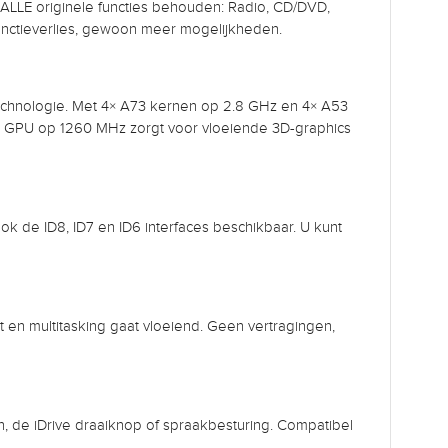
en ALLE originele functies behouden: Radio, CD/DVD,
 functieverlies, gewoon meer mogelijkheden.
hnologie. Met 4× A73 kernen op 2.8 GHz en 4× A53
0 GPU op 1260 MHz zorgt voor vloeiende 3D-graphics
k de ID8, ID7 en ID6 interfaces beschikbaar. U kunt
 en multitasking gaat vloeiend. Geen vertragingen,
n, de iDrive draaiknop of spraakbesturing. Compatibel