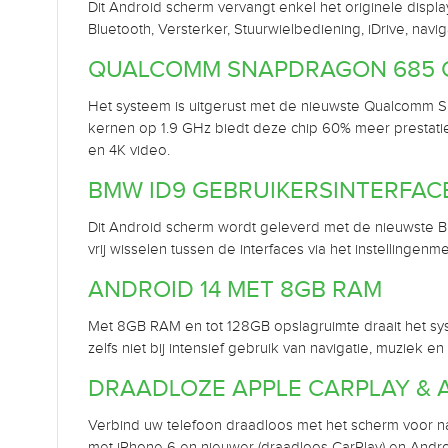
Dit Android scherm vervangt enkel het originele display
Bluetooth, Versterker, Stuurwielbediening, iDrive, nav
QUALCOMM SNAPDRAGON 685 
Het systeem is uitgerust met de nieuwste Qualcomm
kernen op 1.9 GHz biedt deze chip 60% meer prestat
en 4K video.
BMW ID9 GEBRUIKERSINTERFAC
Dit Android scherm wordt geleverd met de nieuwste BM
vrij wisselen tussen de interfaces via het instellingen
ANDROID 14 MET 8GB RAM
Met 8GB RAM en tot 128GB opslagruimte draait het syst
zelfs niet bij intensief gebruik van navigatie, muziek en 
DRAADLOZE APPLE CARPLAY & 
Verbind uw telefoon draadloos met het scherm voor nav
met iPhone 6 en nieuwer (draadloos CarPlay) en Andr