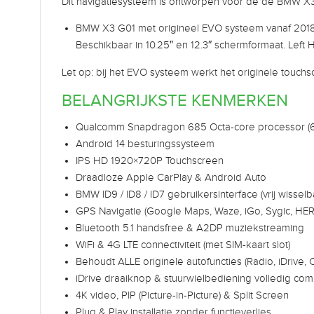
Dit navigatiesysteem is ontworpen voor de de BMW X3 
BMW X3 G01 met origineel EVO systeem vanaf 2018
Beschikbaar in 10.25″ en 12.3″ schermformaat. Left 
Let op: bij het EVO systeem werkt het originele touchsc
BELANGRIJKSTE KENMERKEN
Qualcomm Snapdragon 685 Octa-core processor (6
Android 14 besturingssysteem
IPS HD 1920×720P Touchscreen
Draadloze Apple CarPlay & Android Auto
BMW ID9 / ID8 / ID7 gebruikersinterface (vrij wisselb
GPS Navigatie (Google Maps, Waze, iGo, Sygic, HER
Bluetooth 5.1 handsfree & A2DP muziekstreaming
WiFi & 4G LTE connectiviteit (met SIM-kaart slot)
Behoudt ALLE originele autofuncties (Radio, iDrive, 
iDrive draaiknop & stuurwielbediening volledig com
4K video, PIP (Picture-in-Picture) & Split Screen
Plug & Play installatie zonder functieverlies