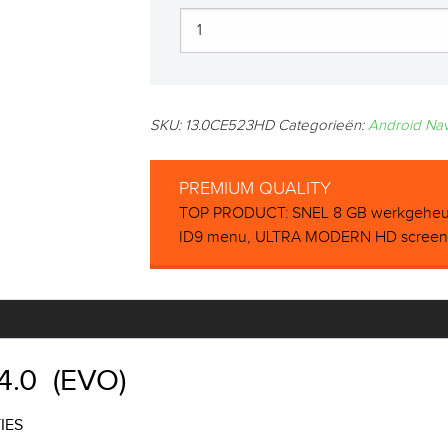
SKU:
13.0CE523HD
Categorieën:
Android Na
PREMIUM QUALITY
TOP PRODUCT: SNEL 8 GB werkgeheu
ID9 menu, ULTRA MODERN HD screen, D
4.0 (EVO)
IES