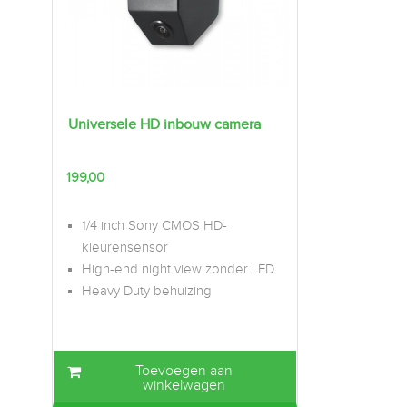
Universele HD inbouw camera
199,00
1/4 inch Sony CMOS HD-
kleurensensor
High-end night view zonder LED
Heavy Duty behuizing
Toevoegen aan
winkelwagen