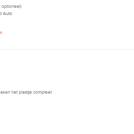
optioneel)
d Auto
e.
aken het plaatje compleet