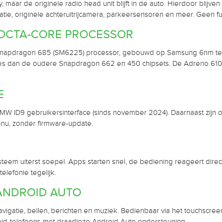
, maar de originele radio head unit blijft in de auto. Hierdoor blijv
igatie, originele achteruitrijcamera, parkeersensoren en meer. Geen
OCTA-CORE PROCESSOR
 Snapdragon 685 (SM6225) processor, gebouwd op Samsung 6nm tec
ies dan de oudere Snapdragon 662 en 450 chipsets. De Adreno 61
E
W ID9 gebruikersinterface (sinds november 2024). Daarnaast zijn oo
menu, zonder firmware-update.
eem uiterst soepel. Apps starten snel, de bediening reageert direct
telefonie tegelijk.
ANDROID AUTO
igatie, bellen, berichten en muziek. Bedienbaar via het touchscree
oid-telefoons met draadloze Android Auto ondersteuning.