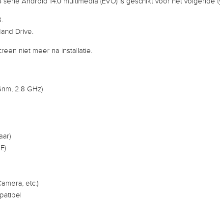
serie Android 14.0 multimedia (EVO) is geschikt voor het volgende
.
Hand Drive.
reen niet meer na installatie.
nm, 2.8 GHz)
aar)
E)
Camera, etc.)
patibel