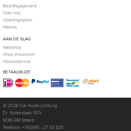
Bedrijfsgegevens
Over ons
Openingstijden
Nieuws
AAN DE SLAG
Webshop
Onze showroom
Inbouwservice
BETAALWIJZE
© 2026
Car Audio Limburg
Dr. Nolenslaan 157c
6136 GM Sittard
Telefoon:
+31(0)85 - 27 33 625