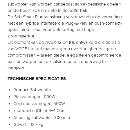
subwoofer kan worden aangepast aan akoestische doelen
en de beschikbare ruimte in de kofferbak.
De Sub Smart Plug-aansluiting vereenvoudigt de verbinding
met een hybride interface die Plug-&-Play en push-connect-
opties biedt, klaar voor bekabeling met hoge
stroomsterkte.
Elk element van de AVBX 12 D4 II is ontwikkeld om de visie
van VOCE II te belichamen: geen overbodigheden, geen
compromissen – alleen diepe, elegante en gecontroleerde
bas, ontworpen om elk luistermoment onderweg te
verrijken.
TECHNISCHE SPECIFICATIES
Product: Subwoofer
Piekvermogen: 1100W
Continue vermogen: 500W
Impedantie (Ohm): 4+4 Ohm
Afmeting subwoofer: 300 mm
Gewicht: 13.7 kg