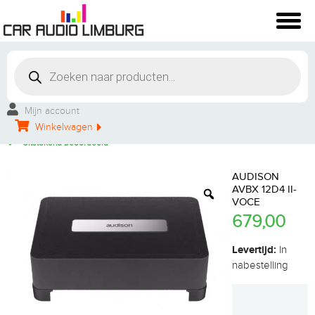
Winkelbezoek mogelijk
Vakkundige montage
Mijn account
Persoonlijke service
Winkelwagen
Groot aanbod
Uitstekend beoordeeld
AUDISON
AVBX 12D4 II-
VOCE
679,00
Levertijd:
In
nabestelling