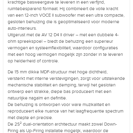
krachtige basweergave te leveren in een verfijnd,
ruimtebesparend formaat. Hij combineert de volle kracht
van een 12-inch VOCE II subwoofer met een ultra compacte,
gesloten behuizing die is geoptimaliseerd voor moderne
auto-interieurs.
Uitgerust met de AV 12 D4 II driver – met een dubbele 4-
ohm spreekspoel – biedt de behuizing een superieur
vermogen en systeemflexibiliteit, waardoor configuraties
met een hoog vermogen mogelijk zijn zonder in te leveren
op helderheid of controle.
De 15 mm dikke MDF-structuur met hoge dichtheid,
versterkt met interne verstevigingen, zorgt voor uitstekende
mechanische stabiliteit en demping, terwijl het gesloten
ontwerp een strakke, diepe bas produceert met een
natuurlijke nagalm en definitie.
De behuizing is ontworpen voor ware muzikaliteit en
reproduceert elke nuance van het laagfrequentie spectrum
met diepte en precisie.
De 2S² dual-orientation architectuur maakt zowel Down-
Firing als Up-Firing installatie mogelijk, waardoor de