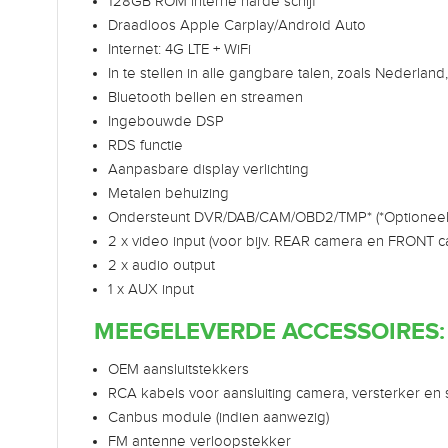
128GB ROM interne harde schijf
Draadloos Apple Carplay/Android Auto
Internet: 4G LTE + WiFi
In te stellen in alle gangbare talen, zoals Nederland,
Bluetooth bellen en streamen
Ingebouwde DSP
RDS functie
Aanpasbare display verlichting
Metalen behuizing
Ondersteunt DVR/DAB/CAM/OBD2/TMP* (*Optioneel
2 x video input (voor bijv. REAR camera en FRONT 
2 x audio output
1 x AUX input
MEEGELEVERDE ACCESSOIRES:
OEM aansluitstekkers
RCA kabels voor aansluiting camera, versterker en
Canbus module (indien aanwezig)
FM antenne verloopstekker