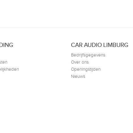
DING
CAR AUDIO LIMBURG
Bedrijfsgegevens
sten
Over ons
lijkheden
Openingstijden
Nieuws
GM Sittard
Telefoon:
+31(0)85 - 27 33 625
E-mail:
info@caraudi