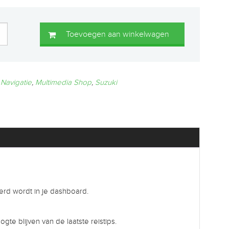
Toevoegen aan winkelwagen
 Navigatie
,
Multimedia Shop
,
Suzuki
erd wordt in je dashboard.
e blijven van de laatste reistips.