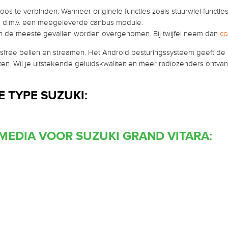
os te verbinden. Wanneer originele functies zoals stuurwiel functie
n d.m.v. een meegeleverde canbus module.
 in de meeste gevallen worden overgenomen. Bij twijfel neem dan
co
free bellen en streamen. Het Android besturingssysteem geeft de 
ten. Wil je uitstekende geluidskwaliteit en meer radiozenders ontv
 TYPE SUZUKI:
IMEDIA VOOR SUZUKI GRAND VITARA: