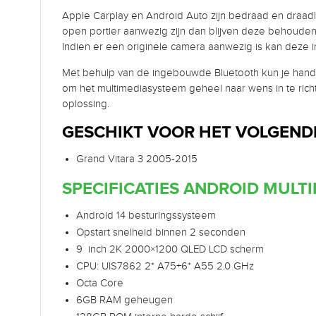
Apple Carplay en Android Auto zijn bedraad en draadlo
open portier aanwezig zijn dan blijven deze behoude
Indien er een originele camera aanwezig is kan deze
Met behulp van de ingebouwde Bluetooth kun je hands
om het multimediasysteem geheel naar wens in te rich
oplossing.
GESCHIKT VOOR HET VOLGENDE
Grand Vitara 3 2005-2015
SPECIFICATIES ANDROID MULT
Android 14 besturingssysteem
Opstart snelheid binnen 2 seconden
9 inch 2K 2000×1200 QLED LCD scherm
CPU: UIS7862 2* A75+6* A55 2.0 GHz
Octa Core
6GB RAM geheugen