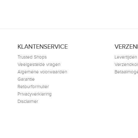
KLANTENSERVICE
VERZEN
Trusted Shops
Levertijden
Veelgestelde vragen
Verzendko
Algemene voorwaarden
Betaalmoge
Garantie
Retourformulier
Privacyverklaring
Disclaimer
© 2026
Car Audio
Dr. Nolenslaan
6136 