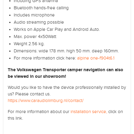
including GPS antenna
Bluetooth hands-free calling
Includes microphone
Audio streaming possible
Works on Apple Car Play and Android Auto.
Max.
power 4x50Watt
Weight 2.56 kg.
Dimensions: wide 178 mm.
high 50 mm.
deep 160mm.
For more information click here:
alpine one-f904t6.1
The Volkswagen Transporter camper navigation can also
be viewed in our showroom!
Would you like to have the device professionally installed by
us?
Please contact us.
https://www.caraudiolimburg.nl/contact/
For more information about our
installation service,
click on
this link.