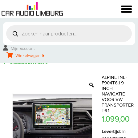
Winkelbezoek mogelijk
Vakkundige montage
Mijn account
Persoonlijke service
Winkelwagen
Groot aanbod
Uitstekend beoordeeld
ALPINE INE-
F904T6.1 9
INCH
NAVIGATIE
VOOR VW
TRANSPORTER
T6.1
1.099,00
Levertijd:
In