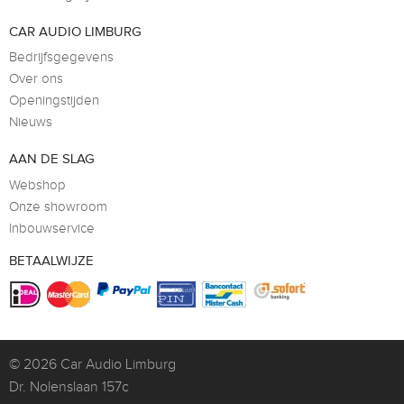
CAR AUDIO LIMBURG
Bedrijfsgegevens
Over ons
Openingstijden
Nieuws
AAN DE SLAG
Webshop
Onze showroom
Inbouwservice
BETAALWIJZE
© 2026
Car Audio Limburg
Dr. Nolenslaan 157c