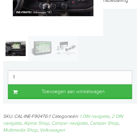
nabestelling
Toevoegen aan winkelwagen
SKU:
CAL-INE-F904T6-1
Categorieën:
1 DIN navigatie
,
2 DIN
navigatie
,
Alpine Shop
,
Camper navigatie
,
Camper Shop
,
Multimedia Shop
,
Volkswagen