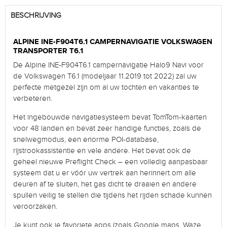
BESCHRIJVING
ALPINE INE-F904T6.1 CAMPERNAVIGATIE VOLKSWAGEN
TRANSPORTER T6.1
De
Alpine INE-F904T6.1 campernavigatie
Halo9 Navi voor
de Volkswagen T6.1 (modeljaar 11.2019 tot 2022) zal uw
perfecte metgezel zijn om al uw tochten en vakanties te
verbeteren.
Het ingebouwde navigatiesysteem bevat TomTom-kaarten
voor 48 landen en bevat zeer handige functies, zoals de
snelwegmodus, een enorme POI-database,
rijstrookassistentie en vele andere. Het bevat ook de
geheel nieuwe Preflight Check – een volledig aanpasbaar
systeem dat u er vóór uw vertrek aan herinnert om alle
deuren af te sluiten, het gas dicht te draaien en andere
spullen veilig te stellen die tijdens het rijden schade kunnen
veroorzaken.
Je kunt ook je favoriete apps (zoals Google maps, Waze,