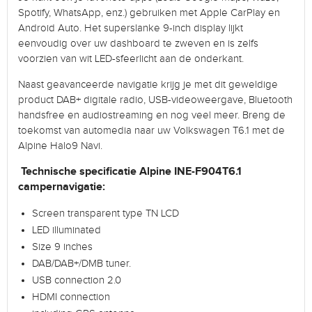
Spotify, WhatsApp, enz.) gebruiken met Apple CarPlay en
Android Auto. Het superslanke 9-inch display lijkt
eenvoudig over uw dashboard te zweven en is zelfs
voorzien van wit LED-sfeerlicht aan de onderkant.
Naast geavanceerde navigatie krijg je met dit geweldige
product DAB+ digitale radio, USB-videoweergave, Bluetooth
handsfree en audiostreaming en nog veel meer. Breng de
toekomst van automedia naar uw Volkswagen T6.1 met de
Alpine Halo9 Navi.
Technische specificatie Alpine INE-F904T6.1
campernavigatie:
Screen transparent type TN LCD
LED illuminated
Size 9 inches
DAB/DAB+/DMB tuner.
USB connection 2.0
HDMI connection