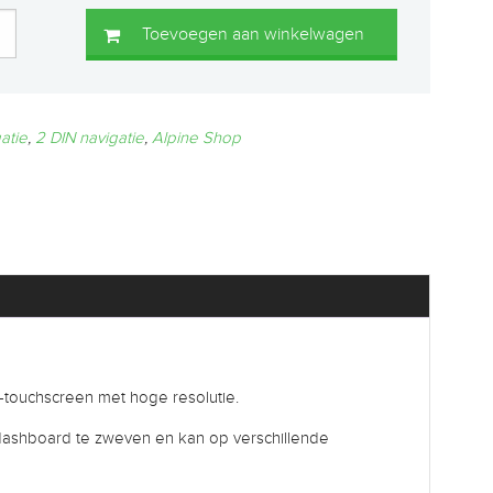
Toevoegen aan winkelwagen
atie
,
2 DIN navigatie
,
Alpine Shop
touchscreen met hoge resolutie.
je dashboard te zweven en kan op verschillende