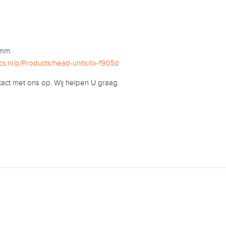
 mm.
cs.nl/p/Products/head-units/ilx-f905d
act met ons op. Wij helpen U graag.