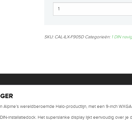
SKU:
CAL-ILX-F905D
Categorieën:
1 DIN navig
NGER
n Alpine’s wereldberoemde Halo-productlijn, met een 9-inch WXGA-
f 2DIN-installatiedock. Het superslanke display lijkt eenvoudig over 