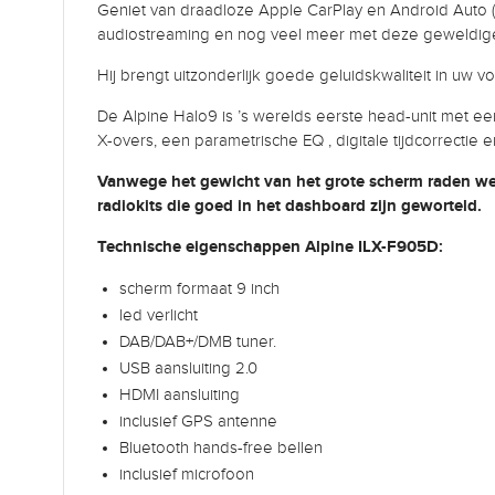
Geniet van draadloze Apple CarPlay en Android Auto (
audiostreaming en nog veel meer met deze geweldige
Hij brengt uitzonderlijk goede geluidskwaliteit in uw vo
De Alpine Halo9 is ’s werelds eerste head-unit met e
X-overs, een parametrische EQ , digitale tijdcorrectie 
Vanwege het gewicht van het grote scherm raden we 
radiokits die goed in het dashboard zijn geworteld.
Technische eigenschappen Alpine ILX-F905D:
scherm formaat 9 inch
led verlicht
DAB/DAB+/DMB tuner.
USB aansluiting 2.0
HDMI aansluiting
inclusief GPS antenne
Bluetooth hands-free bellen
inclusief microfoon