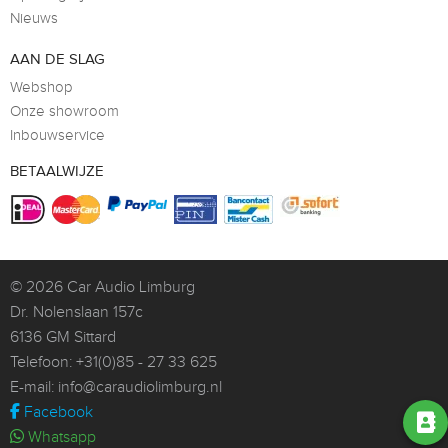
Nieuws
AAN DE SLAG
Webshop
Onze showroom
Inbouwservice
BETAALWIJZE
© 2026
Car Audio Limburg
Dr. Nolenslaan 157c
6136 GM Sittard
Telefoon:
+31(0)85 - 27 33 625
E-mail:
info@caraudiolimburg.nl
Facebook
Whatsapp