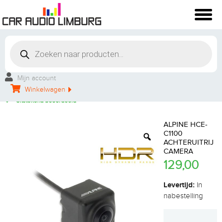
Winkelbezoek mogelijk
Vakkundige montage
Mijn account
Persoonlijke service
Winkelwagen
Groot aanbod
Uitstekend beoordeeld
ALPINE HCE-
C1100
ACHTERUITRIJ
CAMERA
129,00
Levertijd:
In
nabestelling