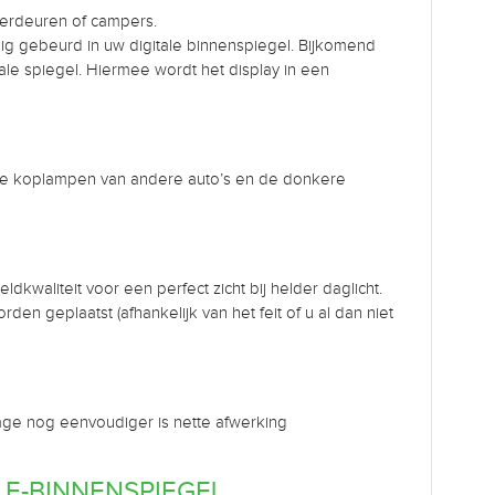
terdeuren of campers.
ig gebeurd in uw digitale binnenspiegel. Bijkomend
e spiegel. Hiermee wordt het display in een
 de koplampen van andere auto’s en de donkere
kwaliteit voor een perfect zicht bij helder daglicht.
den geplaatst (afhankelijk van het feit of u al dan niet
tage nog eenvoudiger is nette afwerking
LE-BINNENSPIEGEL