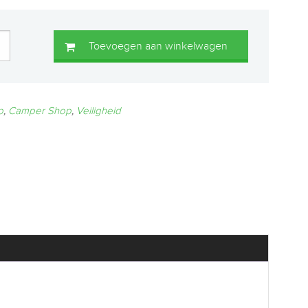
Toevoegen aan winkelwagen
p
,
Camper Shop
,
Veiligheid