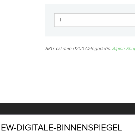
SKU:
cal-dme-r1200
Categorieën:
Alpine Sho
IEW-DIGITALE-BINNENSPIEGEL