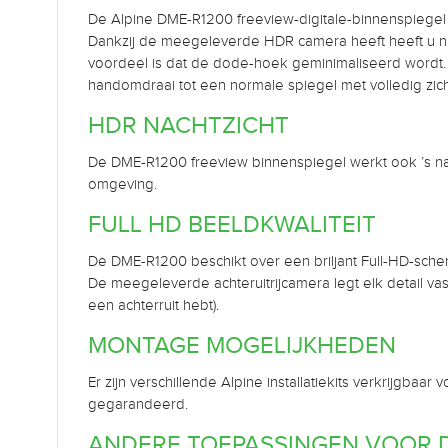
De Alpine DME-R1200 freeview-digitale-binnenspiegel i
Dankzij de meegeleverde HDR camera heeft heeft u nu 
voordeel is dat de dode-hoek geminimaliseerd wordt.
handomdraai tot een normale spiegel met volledig zicht
HDR NACHTZICHT
De DME-R1200 freeview binnenspiegel werkt ook ’s na
omgeving.
FULL HD BEELDKWALITEIT
De DME-R1200 beschikt over een briljant Full-HD-scherm
De meegeleverde achteruitrijcamera legt elk detail vast
een achterruit hebt).
MONTAGE MOGELIJKHEDEN
Er zijn verschillende Alpine installatiekits verkrijg
gegarandeerd.
ANDERE TOEPASSINGEN VOOR DE