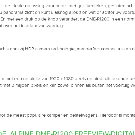
s de ideale oplossing voor auto’s met grijs kenteken, gesloten ach
panorama-zicht en kunt u alsnog alles zien wat er achter uw voertu
 En met een druk op de knop verandert de DME-R1200 in een normal
 over het interieur van voertuig.
chts dankzij HDR camera technologie, met perfect contrast tussen
 met een resolutie van 1920 x 1080 pixels en biedt uitstekende beeld
 met 2 miljoen pixels en kan zowel binnen als buiten het voertuig wor
baar voor de meest populaire camper en bestelwagens. Hierdoor is mon
 ALPINE DME-R1200 FREEVIEW-DIGITA