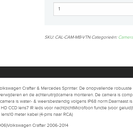
SKU:
CAL-CAM-MB-VTN
Categorieën:
Camer
r Volkswagen Crafter & Mercedes Sprinter. De onopvallende robuust
erwijderen en de achteruitrijdcamera monteren. De camera is compl
amera is water- & weersbestendig volgens IP68 norm.Daarnaast is 
Y HD CCD lens7 IR leds voor nachtzichtMicrofoon functie (voor gelu
ens10 meter kabel (4-pins naar RCA)
906)Volkswagen Crafter 2006-2014