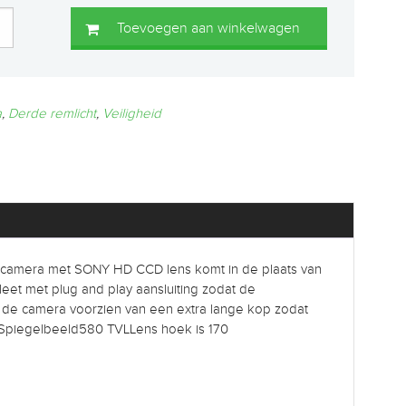
Toevoegen aan winkelwagen
a
,
Derde remlicht
,
Veiligheid
e camera met SONY HD CCD lens komt in de plaats van
eet met plug and play aansluiting zodat de
de camera voorzien van een extra lange kop zodat
id)Spiegelbeeld580 TVLLens hoek is 170