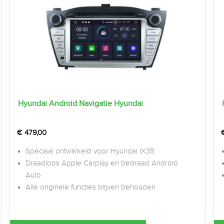
Hyundai Android Navigatie Hyundai
€
479,00
Speciaal ontwikkeld voor Hyundai IX35
Draadloos Apple Carplay en bedraad Android
Auto
Alle originele functies blijven behouden