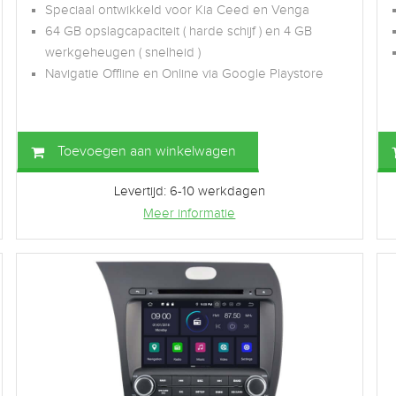
Speciaal ontwikkeld voor Kia Ceed en Venga
64 GB opslagcapaciteit ( harde schijf ) en 4 GB
werkgeheugen ( snelheid )
Navigatie Offline en Online via Google Playstore
Toevoegen aan winkelwagen
Levertijd: 6-10 werkdagen
Meer informatie