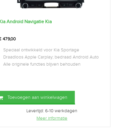
Kia Android Navigatie Kia
€
479,00
Speciaal ontwikkeld voor Kia Sportage
Draadloos Apple Carplay; bedraad Android Auto
Alle originele functies blijven behouden
Toevoegen aan winkelwagen
Levertijd: 6-10 werkdagen
Meer informatie