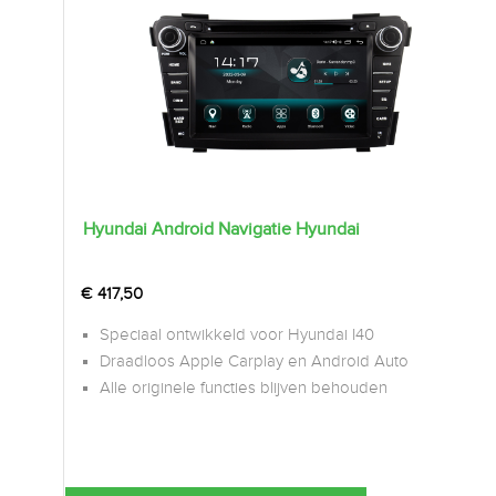
Hyundai Android Navigatie Hyundai
€
417,50
Speciaal ontwikkeld voor Hyundai I40
Draadloos Apple Carplay en Android Auto
Alle originele functies blijven behouden