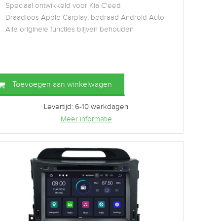
Speciaal ontwikkeld voor Kia C'eed
Draadloos Apple Carplay; bedraad Android Auto
Alle originele functies blijven behouden
Toevoegen aan winkelwagen
Levertijd: 6-10 werkdagen
Meer informatie