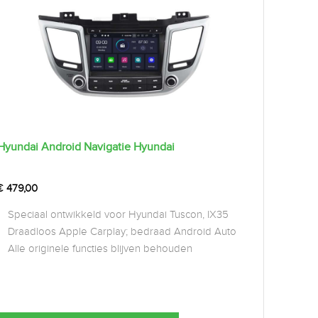
Hyundai Android Navigatie Hyundai
€
479,00
Speciaal ontwikkeld voor Hyundai Tuscon, IX35
Draadloos Apple Carplay; bedraad Android Auto
Alle originele functies blijven behouden