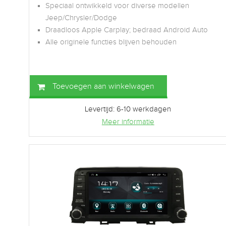
Speciaal ontwikkeld voor diverse modellen
Jeep/Chrysler/Dodge
Draadloos Apple Carplay; bedraad Android Auto
Alle originele functies blijven behouden
Toevoegen aan winkelwagen
Levertijd: 6-10 werkdagen
Meer informatie