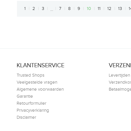
1
2
3
7
8
9
10
11
12
13
1
…
KLANTENSERVICE
VERZEN
Trusted Shops
Levertijden
Veelgestelde vragen
Verzendko
Algemene voorwaarden
Betaalmoge
Garantie
Retourformulier
Privacyverklaring
Disclaimer