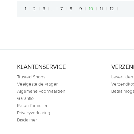
1
2
3
7
8
9
10
11
12
…
KLANTENSERVICE
VERZEN
Trusted Shops
Levertijden
Veelgestelde vragen
Verzendko
Algemene voorwaarden
Betaalmoge
Garantie
Retourformulier
Privacyverklaring
Disclaimer