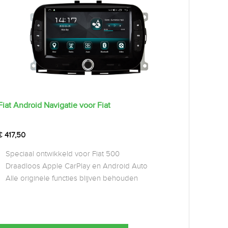
Fiat Android Navigatie voor Fiat
€
417,50
Speciaal ontwikkeld voor Fiat 500
Draadloos Apple CarPlay en Android Auto
Alle originele functies blijven behouden