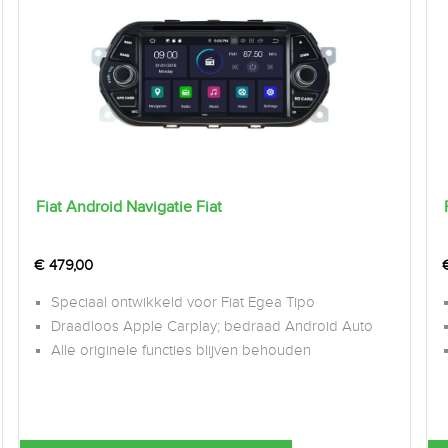
Fiat Android Navigatie Fiat
€
479,00
Speciaal ontwikkeld voor Fiat Egea Tipo
Draadloos Apple Carplay; bedraad Android Auto
Alle originele functies blijven behouden