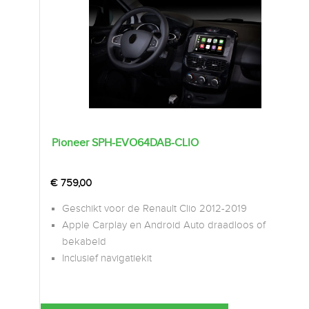
Pioneer SPH-EVO64DAB-CLIO
€
759,00
Geschikt voor de Renault Clio 2012-2019
Apple Carplay en Android Auto draadloos of
bekabeld
Inclusief navigatiekit