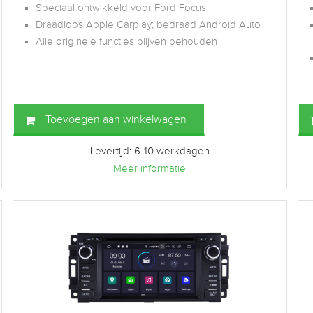
Speciaal ontwikkeld voor Ford Focus
Draadloos Apple Carplay; bedraad Android Auto
Alle originele functies blijven behouden
Toevoegen aan winkelwagen
Levertijd: 6-10 werkdagen
Meer informatie