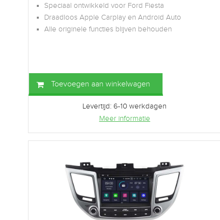
Speciaal ontwikkeld voor Ford Fiesta
Draadloos Apple Carplay en Android Auto
Alle originele functies blijven behouden
Toevoegen aan winkelwagen
Levertijd: 6-10 werkdagen
Meer informatie