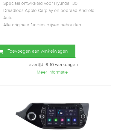
Speciaal ontwikkeld voor Hyundai I30
Draadloos Apple Carplay en bedraad Android
Auto
Alle originele functies blijven behouden
Toevoegen aan winkelwagen
Levertijd: 6-10 werkdagen
Meer informatie