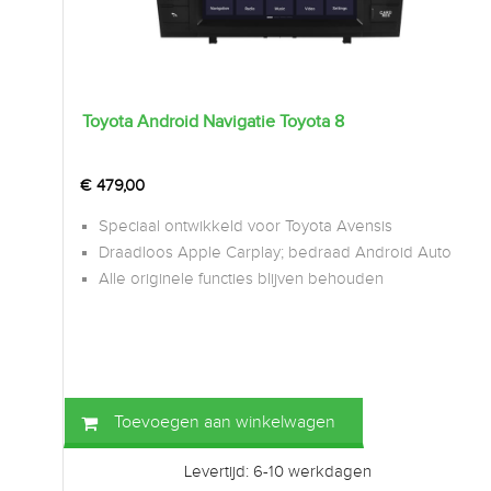
Toyota Android Navigatie Toyota 8
€
479,00
Speciaal ontwikkeld voor Toyota Avensis
Draadloos Apple Carplay; bedraad Android Auto
Alle originele functies blijven behouden
Toevoegen aan winkelwagen
Levertijd: 6-10 werkdagen