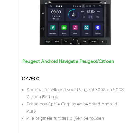
Peugeot Android Navigatie Peugeot/Citroën
€
479,00
Speciaal ontwikkeld voor Peugeot 3008 en 5008;
Citroën Berlingo
Draadloos Apple Carplay en bedraad Android
Auto
Alle originele functies blijven behouden