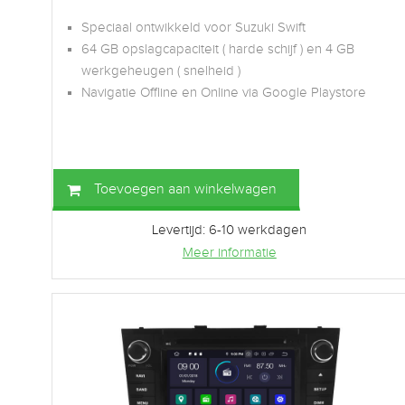
Speciaal ontwikkeld voor Suzuki Swift
64 GB opslagcapaciteit ( harde schijf ) en 4 GB
werkgeheugen ( snelheid )
Navigatie Offline en Online via Google Playstore
Toevoegen aan winkelwagen
Levertijd: 6-10 werkdagen
Meer informatie