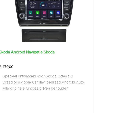
Skoda Android Navigatie Skoda
€
479,00
Speciaal ontwikkeld voor Skoda Octavia 3
Draadloos Apple Carplay; bedraad Android Auto
Alle originele functies blijven behouden