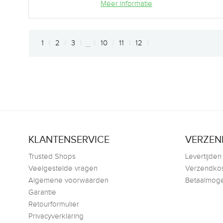
Meer informatie
1
2
3
10
11
12
…
KLANTENSERVICE
VERZEN
Trusted Shops
Levertijden
Veelgestelde vragen
Verzendko
Algemene voorwaarden
Betaalmoge
Garantie
Retourformulier
Privacyverklaring