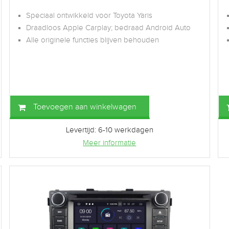
Speciaal ontwikkeld voor Toyota Yaris
Draadloos Apple Carplay; bedraad Android Auto
Alle originele functies blijven behouden
Toevoegen aan winkelwagen
Levertijd: 6-10 werkdagen
Meer informatie