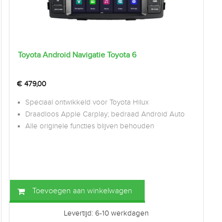
Toyota Android Navigatie Toyota 6
€
479,00
Speciaal ontwikkeld voor Toyota Hilux
Draadloos Apple Carplay; bedraad Android Auto
Alle originele functies blijven behouden
Toevoegen aan winkelwagen
Levertijd: 6-10 werkdagen