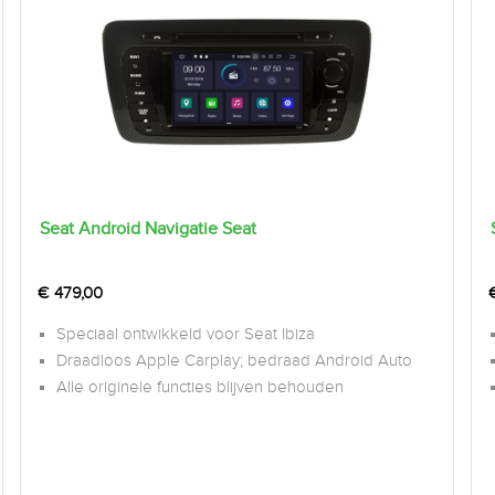
Seat Android Navigatie Seat
€
479,00
Speciaal ontwikkeld voor Seat Ibiza
Draadloos Apple Carplay; bedraad Android Auto
Alle originele functies blijven behouden