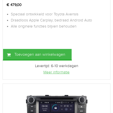
€
479,00
Speciaal ontwikkeld voor Toyota Avensis
Draadloos Apple Carplay; bedraad Android Auto
Alle originele functies blijven behouden
Toevoegen aan winkelwagen
Levertijd: 6-10 werkdagen
Meer informatie