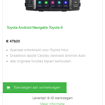
Toyota Android Navigatie Toyota 6
€
479,00
Speciaal ontwikkeld voor Toyota Hilux
Draadloos Apple Carplay; bedraad Android Auto
Alle originele functies blijven behouden
Toevoegen aan winkelwagen
Levertijd: 6-10 werkdagen
Meer informatie