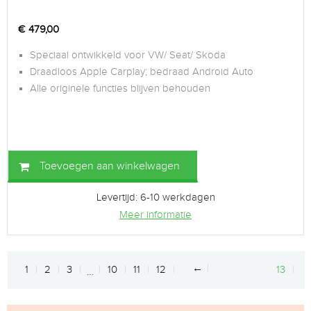
€
479,00
Speciaal ontwikkeld voor VW/ Seat/ Skoda
Draadloos Apple Carplay; bedraad Android Auto
Alle originele functies blijven behouden
Toevoegen aan winkelwagen
Levertijd: 6-10 werkdagen
Meer informatie
←
1
2
3
10
11
12
13
…