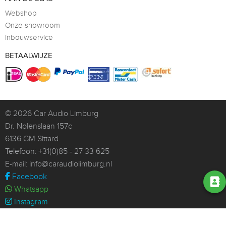
Webshop
Onze showroom
Inbouwservice
BETAALWIJZE
© 2026
Car Audio Limburg
Dr. Nolenslaan 157c
6136 GM Sittard
Telefoon:
+31(0)85 - 27 33 625
E-mail:
info@caraudiolimburg.nl
Facebook
Whatsapp
Instagram