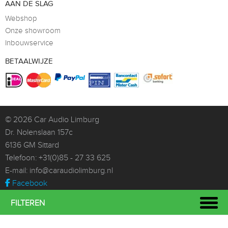
AAN DE SLAG
Webshop
Onze showroom
Inbouwservice
BETAALWIJZE
© 2026
Car Audio Limburg
Dr. Nolenslaan 157c
6136 GM Sittard
Telefoon:
+31(0)85 - 27 33 625
E-mail:
info@caraudiolimburg.nl
Facebook
Whatsapp
FILTEREN
Instagram