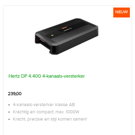
NIEUW!
Hertz DP 4.400 4-kanaals-versterker
239,00
4-kanaals-versterker klasse AB
Krachtig en compact; max. 1000W
Kracht, precisie en stijl komen samen!