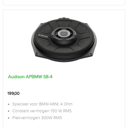
Audison APBMW S8-4
199,00
Speciaal voor BMW-MINI; 4 Ohm
Constant vermogen 150 W RMS
Piekvermogen 300W RMS