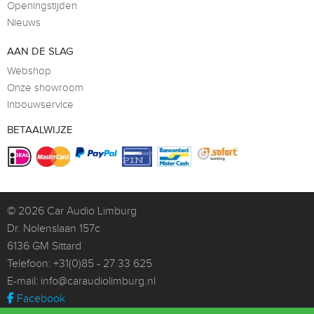
Openingstijden
Nieuws
AAN DE SLAG
Webshop
Onze showroom
Inbouwservice
BETAALWIJZE
© 2026
Car Audio Limburg
Dr. Nolenslaan 157c
6136 GM Sittard
Telefoon:
+31(0)85 - 27 33 625
E-mail:
info@caraudiolimburg.nl
Facebook