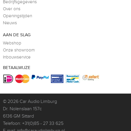
Bedrijfsgegevens
Over ons
Openingstijden
Nieuws
AAN DE SLAG
Webshop
Onze showroom
Inbouwservice
BETAALWIJZE
© 2026
Car Audio Limburg
Dr. Nolenslaan 157c
6136 GM Sittard
Telefoon:
+31(0)85 - 27 33 625
E-mail:
info@caraudiolimburg.nl