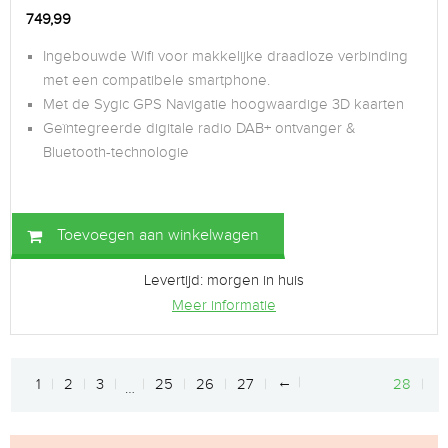
749,99
Ingebouwde Wifi voor makkelijke draadloze verbinding
met een compatibele smartphone.
Met de Sygic GPS Navigatie hoogwaardige 3D kaarten
Geïntegreerde digitale radio DAB+ ontvanger &
Bluetooth-technologie
Toevoegen aan winkelwagen
Levertijd: morgen in huis
Meer informatie
←
1
2
3
25
26
27
28
…