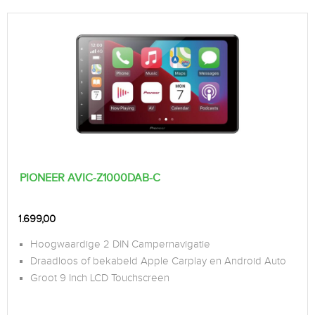
PIONEER AVIC-Z1000DAB-C
1.699,00
Hoogwaardige 2 DIN Campernavigatie
Draadloos of bekabeld Apple Carplay en Android Auto
Groot 9 Inch LCD Touchscreen