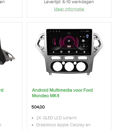
gen
Levertijd: 6-10 werkdagen
Meer informatie
rd
Android Multimedia voor Ford
Mondeo MK4
504,00
2K QLED LCD scherm
n
Draadloos Apple Carplay en