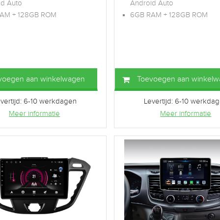
id Auto
Android Auto
AM + 128GB ROM
6GB RAM + 128GB ROM
voegen aan winkelwagen
Toevoegen aan winkel
vertijd: 6-10 werkdagen
Levertijd: 6-10 werkda
Meer informatie
Meer informatie