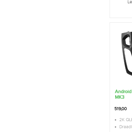
Le
Android
MK3
519,00
2K QL
Draad