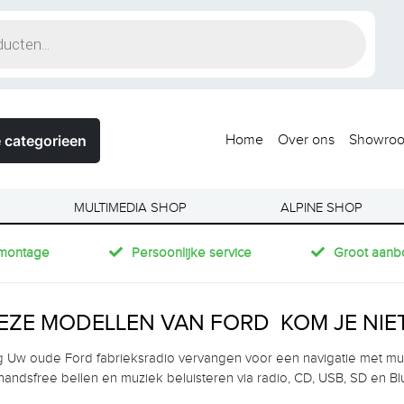
 categorieen
Home
Over ons
Showro
MULTIMEDIA SHOP
ALPINE SHOP
montage
Persoonlijke service
Groot aanb
EZE MODELLEN VAN FORD KOM JE NIET
g Uw oude Ford fabrieksradio vervangen voor een navigatie met mult
handsfree bellen en muziek beluisteren via radio, CD, USB, SD en B