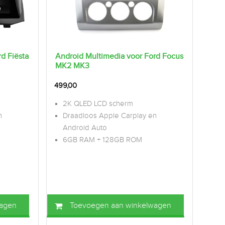
d Fiësta
Android Multimedia voor Ford Focus
MK2 MK3
499,00
2K QLED LCD scherm
n
Draadloos Apple Carplay en
Android Auto
6GB RAM + 128GB ROM
wagen
Toevoegen aan winkelwagen