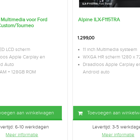
 Multimedia voor Ford
Alpine ILX-F115TRA
 Custom/Tourneo
1.299,00
ED LCD scherm
11 inch Multimedia systeem
loos Apple Carplay en
WXGA HR scherm 1280 x 7
id Auto
Draadloos Apple Carplay e
AM + 128GB ROM
Android auto
voegen aan winkelwagen
Toevoegen aan winkel
vertijd: 6-10 werkdagen
Levertijd: 3-5 werkdag
Meer informatie
Meer informatie