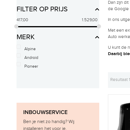
Dan zijn di
FILTER OP PRIJS
de Google 
In ons uitg
417,00
1.529,00
Met een ext
MERK
Auto werken
U kunt de 
Alpine
Daarbij bi
Android
Pioneer
Resultaat 
INBOUWSERVICE
Ben je niet zo handig? Wij
installeren het voor je.