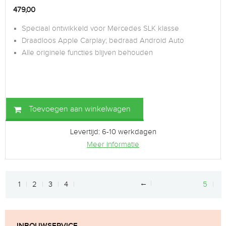
479,00
Speciaal ontwikkeld voor Mercedes SLK klasse
Draadloos Apple Carplay; bedraad Android Auto
Alle originele functies blijven behouden
Toevoegen aan winkelwagen
Levertijd: 6-10 werkdagen
Meer informatie
←
1
2
3
4
5
INBOUWSERVICE