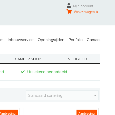
Mijn account
Winkelwagen
om
Inbouwservice
Openingstijden
Portfolio
Contact
CAMPER SHOP
VEILIGHEID
od
Uitstekend beoordeeld
Aanbieding!
Aanbieding!