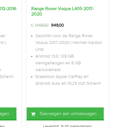
013-2016
Range Rover Voque L405 2017-
2020
€
1.149,00
949,00
ver
Geschikt voor de Range Rover
t )
Voque 2017-2020 ( Harman Kardon
Unit)
Android 13.0; 128 GB
werkgeheugen en 8 GB
n
werksnelheid
 Scherm
Draadloos Apple CarPlay en
Android Auto en 10.25 inch Scherm
wagen
Toevoegen aan winkelwagen
gen
Levertijd: 6-10 werkdagen