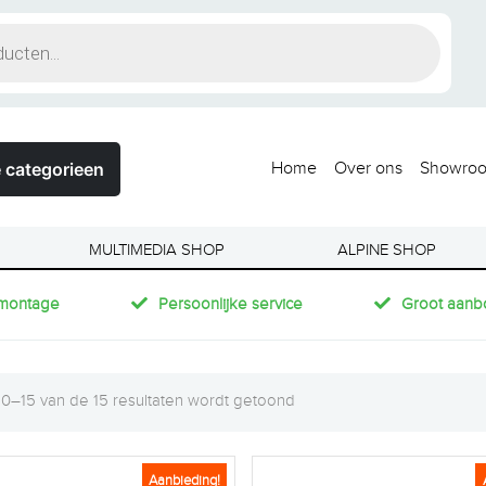
 categorieen
Home
Over ons
Showro
MULTIMEDIA SHOP
ALPINE SHOP
montage
Persoonlijke service
Groot aanb
10–15 van de 15 resultaten wordt getoond
Aanbieding!