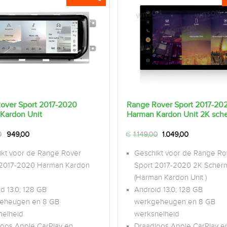
over Sport 2017-2020
Range Rover Sport 2017-20
Kardon Unit
Harman Kardon Unit 2K sch
0
949,00
€
1.149,00
1.049,00
ikt voor de Range Rover
Geschikt voor de Range Ro
 2017-2020 Harman Kardon
Sport 2017-2020 2K Scher
(Harman Kardon Unit )
d 13.0; 128 GB
Android 13.0; 128 GB
eheugen en 8 GB
werkgeheugen en 8 GB
nelheid
werksnelheid
loos Apple CarPlay en
Draadloos Apple CarPlay e