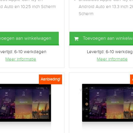
d Auto en 10.25 inch Scherm
Android Auto en 13.3 inch 2
Scherm
voegen aan winkelwagen
Toevoegen aan winkel
vertijd: 6-10 werkdagen
Levertijd: 6-10 werkda
Meer informatie
Meer informatie
Aanbieding!