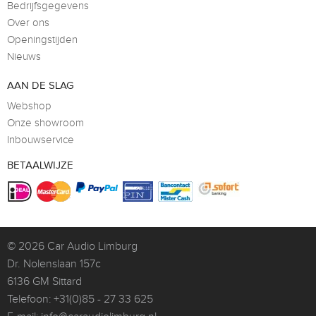
Bedrijfsgegevens
Over ons
Openingstijden
Nieuws
AAN DE SLAG
Webshop
Onze showroom
Inbouwservice
BETAALWIJZE
© 2026
Car Audio Limburg
Dr. Nolenslaan 157c
6136 GM Sittard
Telefoon:
+31(0)85 - 27 33 625