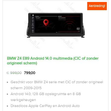
Aanbieding!
BMW Z4 E89 Android 14.0 multimedia (CIC of zonder
origineel scherm)
€
999,00
799,00
Geschikt voor BMW Z4 serie met CIC of zonder origineel
scherm 2009-2015
Android 14.0; 128 GB opslagruimte en 8 GB
werkgeheugen
Draadloos Apple CarPlay en Android Auto