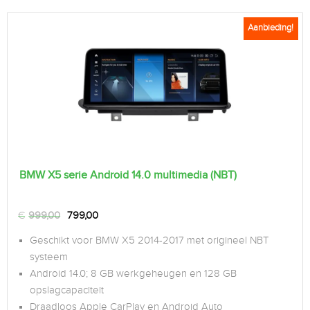
Aanbieding!
BMW X5 serie Android 14.0 multimedia (NBT)
€
999,00
799,00
Geschikt voor BMW X5 2014-2017 met origineel NBT
systeem
Android 14.0; 8 GB werkgeheugen en 128 GB
opslagcapaciteit
Draadloos Apple CarPlay en Android Auto