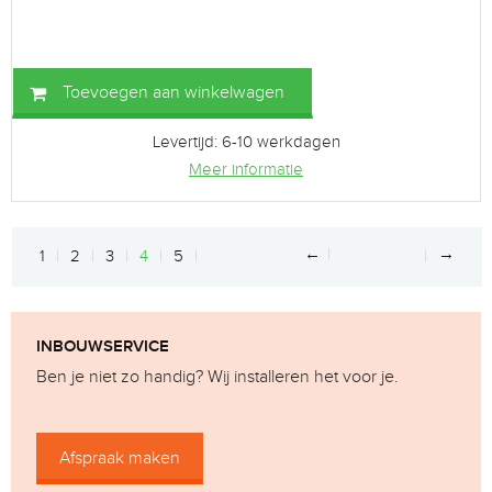
Toevoegen aan winkelwagen
Levertijd: 6-10 werkdagen
Meer informatie
←
→
1
2
3
4
5
INBOUWSERVICE
Ben je niet zo handig? Wij installeren het voor je.
Afspraak maken