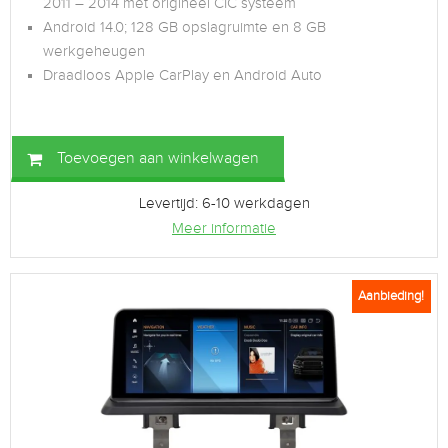
2011 – 2014 met origineel CIC systeem
Android 14.0; 128 GB opslagruimte en 8 GB
werkgeheugen
Draadloos Apple CarPlay en Android Auto
Toevoegen aan winkelwagen
Levertijd: 6-10 werkdagen
Meer informatie
Aanbieding!