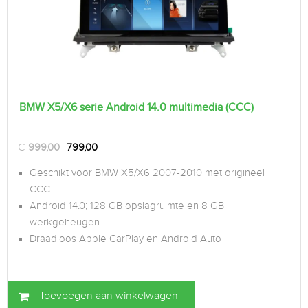
BMW X5/X6 serie Android 14.0 multimedia (CCC)
€
999,00
799,00
Geschikt voor BMW X5/X6 2007-2010 met origineel
CCC
Android 14.0; 128 GB opslagruimte en 8 GB
werkgeheugen
Draadloos Apple CarPlay en Android Auto
Toevoegen aan winkelwagen