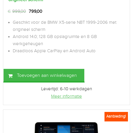
€
999,00
799,00
Geschikt voor de BMW X5-serie NBT 1999-2006 met
origineel scherm
Android 14.0; 128 GB opslagruimte en 8 GB
werkgeheugen
Draadloos Apple CarPlay en Android Auto
Toevoegen aan winkelwagen
Levertijd: 6-10 werkdagen
Meer informatie
Aanbieding!