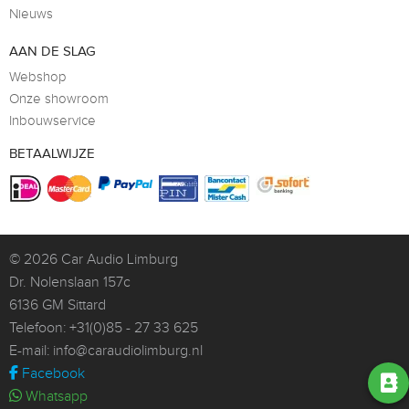
Nieuws
AAN DE SLAG
Webshop
Onze showroom
Inbouwservice
BETAALWIJZE
© 2026
Car Audio Limburg
Dr. Nolenslaan 157c
6136 GM Sittard
Telefoon:
+31(0)85 - 27 33 625
E-mail:
info@caraudiolimburg.nl
Facebook
Whatsapp