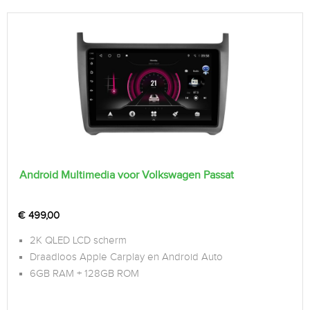
Android Multimedia voor Volkswagen Passat
€
499,00
2K QLED LCD scherm
Draadloos Apple Carplay en Android Auto
6GB RAM + 128GB ROM