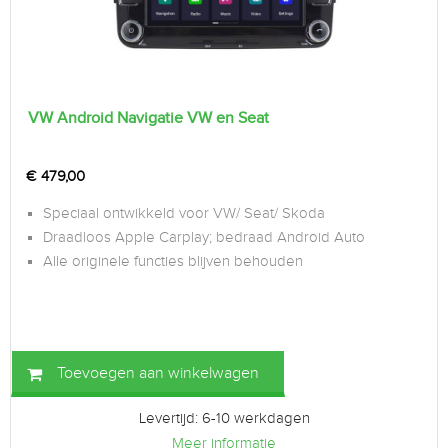
VW Android Navigatie VW en Seat
€
479,00
Speciaal ontwikkeld voor VW/ Seat/ Skoda
Draadloos Apple Carplay; bedraad Android Auto
Alle originele functies blijven behouden
Toevoegen aan winkelwagen
Levertijd: 6-10 werkdagen
Meer informatie