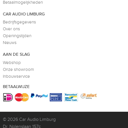
Betaalmogelijkheden
CAR AUDIO LIMBURG
Bedrijfsgegevens
Over ons
Openingstijden
Nieuws
AAN DE SLAG
Webshop
Onze showroom
Inbouwservice
BETAALWIJZE
© 2026
Car Audio Limburg
Dr. Nolenslaan 157c